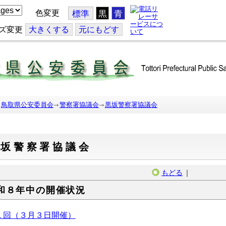
色変更
標準
黒
青
ズ変更
大
きくする
元
にもどす
鳥取県公安委員会
警察署協議会
黒坂警察署協議会
黒坂警察署協議会
もどる
｜
和８年中の開催状況
１回（３月３日開催）