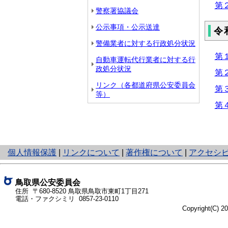
第
警察署協議会
公示事項・公示送達
令
警備業者に対する行政処分状況
第
自動車運転代行業者に対する行
政処分状況
第
リンク（各都道府県公安委員会
第
等）
第
と
個人情報保護
|
リンクについて
|
著作権について
|
アクセシ
り
ネ
ッ
鳥取県公安委員会
ト
住所 〒680-8520
鳥取県鳥取市東町1丁目271
電話・ファクシミリ
0857-23-0110
へ
Copyright(C) 
の