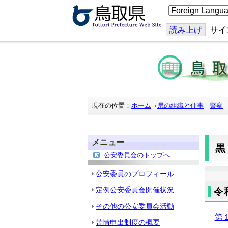
こ
の
ペ
ー
読み上げ
サイ
ジ
を
翻
訳
す
る
現在の位置：
ホーム
県の組織と仕事
警察
メニュー
公安委員会のトップへ
公安委員のプロフィール
定例公安委員会開催状況
令
その他の公安委員会活動
第
苦情申出制度の概要