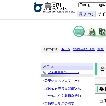
こ
の
ペ
ー
読み上げ
サイ
ジ
を
翻
訳
す
る
現在の位置：
ホーム
県の組織と仕事
警察
メニュー
公安委員会のトップへ
公安委員のプロフィール
定例公安委員会開催状況
委
その他の公安委員会活動
笠
苦情申出制度の概要