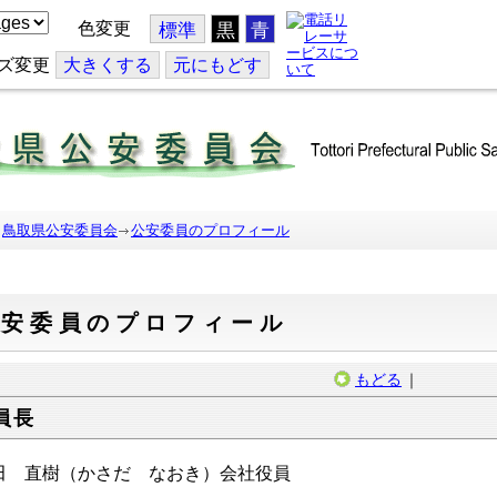
色変更
標準
黒
青
ズ変更
大
きくする
元
にもどす
鳥取県公安委員会
公安委員のプロフィール
公安委員のプロフィール
もどる
｜
員長
田 直樹（かさだ なおき）会社役員