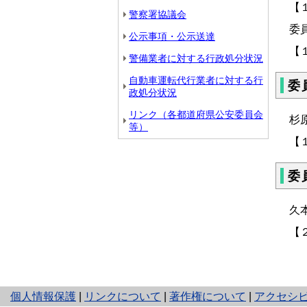
【
警察署協議会
委
公示事項・公示送達
【
警備業者に対する行政処分状況
自動車運転代行業者に対する行
委
政処分状況
リンク（各都道府県公安委員会
杉
等）
【
委
久
【
と
個人情報保護
|
リンクについて
|
著作権について
|
アクセシ