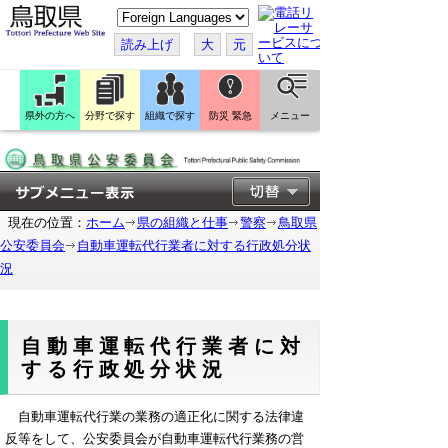
こ
の
ペ
読み上げ
大
元
ー
ジ
を
翻
訳
県外の方へ
分野で探す
組織で探す
防災 緊急
メニュー
す
る
現在の位置：
ホーム
県の組織と仕事
警察
鳥取県
公安委員会
自動車運転代行業者に対する行政処分状
況
自動車運転代行業者に対
する行政処分状況
自動車運転代行業の業務の適正化に関する法律違
反等をして、公安委員会が自動車運転代行業務の営