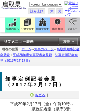
こ
の
ペ
読み上げ
大
元
ー
ジ
を
翻
訳
県外の方へ
分野で探す
組織で探す
防災 緊急
メニュー
す
る
現在の位置：
ホーム
知事のページ
鳥取県知事記者
会見録
平成28年度知事記者会見録
知事定例記者会
見（2017年2月17日）
知事定例記者会見
（2017年2月17日）
もどる
｜
平成29年2月17日（金）午前10時～
県政記者室（県庁3階）