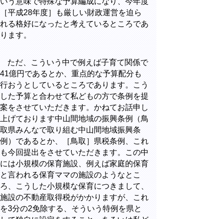
いう意味で特殊な予算編成になり、今年度
［平成28年度］も厳しい財政運営を迫ら
れる格好になったと考えているところであ
ります。
ただ、こういう中で例えば子育て関係で
41億円であるとか、重点的な予算配分も
行おうとしているところであります。こう
した予算と合わせて私どもの方で条例を提
案をさせていただきます。かねてお話申し
上げております中山間地域の振興条例（鳥
取県みんなで取り組む中山間地域振興条
例）であるとか、［鳥取］県税条例、これ
も今回提出をさせていただきます。この中
には小規模の保育施設、例えば家庭的保育
と言われる保育ママの施設のようなとこ
ろ、こうした小規模な保育につきまして、
施設の不動産取得税がかかりますが、これ
を3分の2免除する、そういう特例を県と