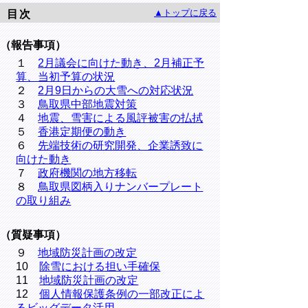
▲トップに戻る
目次
（報告事項）
１
2月議会に向けた動き、2月補正予
算、当初予算の状況
２
2月9日からの大雪への対応状況
３
鳥取県中部地震対策
４
地震、雪害による風評被害の払拭
５
香港定期便の動き
６
先端技術の研究開発、企業誘致に
向けた動き
７
政府機関の地方移転
８
鳥取県図柄入りナンバープレート
の取り組み
（質疑事項）
９
地域防災計画の改定
10
除雪における担い手確保
11
地域防災計画の改定
12
個人情報保護条例の一部改正によ
るビッグデータ活用