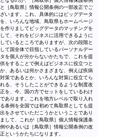
となるのが、［鳥取県］個人情報保護条例
と［鳥取県］情報公開条例の一部改正でご
ざいます。これ、具体的にはビッグデータ
を、いろんな地域、鳥取県もホームページ
を作りましてビッグデータのマッチングを
して、それをビジネスに活用できるように
しているところでありますが、次の段階と
して国全体で目指しているパーソナルデー
タを個人が分からないかたちで、これを提
供をすることで例えばビジネスに役立つと
か、あるいは何かさまざまな、例えば疾病
対策であるとか、いろんな対策に役立てら
れる、そうしたことができるような制度改
正を、今、国の方でセットをしているわけ
であります。これを地方レベルで取り入れ
る条例を全国では初めて鳥取県としても提
出をさせていただこうかということであり
まして、これが［鳥取県］個人情報保護条
例やあるいは［鳥取県］情報公開条例の改
正というかたちになります。