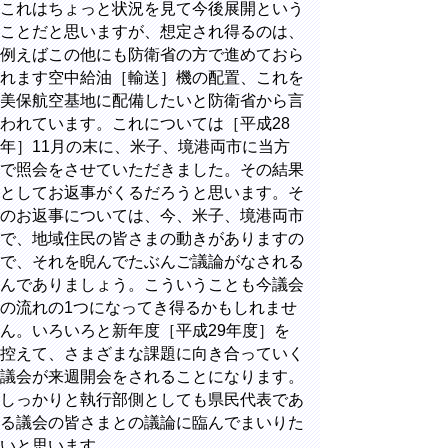
これはちょっと状況を見て今後展開という
ことだと思いますが、想定され得るのは、
例えばこの他にも防衛省の方で進めておら
れます空中給油［輸送］機の配置、これを
美保航空基地に配備したいと防衛省から言
われています。これについては［平成28
年］11月の末に、米子、境港両市に当方
で照会をさせていただきました。その結果
としてお返事がくるだろうと思います。そ
のお返事については、今、米子、境港両市
で、地域住民の皆さまの動きがありますの
で、それを睨んでたぶんご議論がなされる
んでありましょう。こういうことも今議会
の流れの1つになってき得るかもしれませ
ん。いろいろと新年度［平成29年度］を
控えて、さまざまな課題に向き合っていく
議会が来週開会をされることになります。
しっかりと執行部側としても県民代表であ
る議会の皆さまとの議論に臨んでまいりた
いと思います。