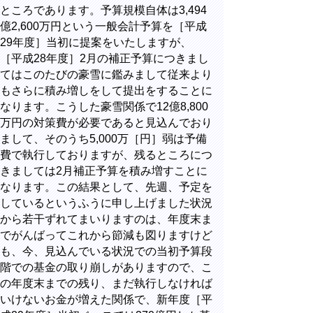
ところであります。予算規模自体は3,494
億2,600万円という一般会計予算を［平成
29年度］当初に提案をいたしますが、
［平成28年度］2月の補正予算につきまし
てはこのたびの豪雪に鑑みまして従来より
もさらに積み増しをして提出をすることに
なります。こうした豪雪関係で12億8,800
万円の対策費が必要であると見込んでおり
まして、そのうち5,000万［円］弱は予備
費で執行しておりますが、残るところにつ
きましては2月補正予算を積み増すことに
なります。この結果として、先週、予定を
しているというふうに申し上げました状況
から若干ずれてまいりますのは、年度末ま
でがんばってこれから節減も図りますけど
も、今、見込んでいる状況での当初予算段
階での基金の取り崩しがありますので、こ
の年度末までの残り、まだ執行しなければ
いけないお金が増えた関係で、新年度［平