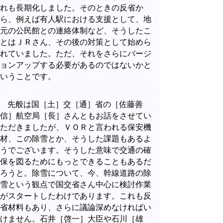
れも長期化しました。そのときの反省か
ら、例えば有人駅における支援として、地
元の公民館との連絡体制など、そうしたこ
とはＪＲさん、その後の対策として始めら
れていました。ただ、それをさらにバージ
ョンアップする必要があるのではないかと
いうことです。
先般は国［土］交［通］省の［佐藤善
信］航空局［長］さんともお話をさせてい
ただきましたが、ＶＯＲと言われる保安機
材、この除雪とか、そうした課題もあるよ
うでございます。そうした意味で交通の確
保を図るためにもっとできることもあるだ
ろうと。除雪について、今、幹線道路の除
雪という観点で国交省さん中心に検討作業
がスタートしたわけであります。これも反
省材料もあり、さらに議論深めなければい
けません。石井［啓一］大臣や石川［雄