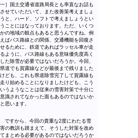
一］国土交通省道路局長とも率直なお話も
させていただいて、また改善策考えましょ
うと、ハード、ソフトで考えましょうとい
うことにはなっております。ただ、いくつ
かの地域の観点もあると思うんですね。例
えばバス路線との関係、交通機能を回復さ
せるために、鉄道であればラッセル車が走
るように、バス路線もある意味優先度高く
した除雪が必要ではないだろうか。今回、
県道でも賀露線などが最後まで残りました
けども、これも県道除雪完了して賀露線も
走り始めることになりましたけども、こう
いうようなことは従来の雪害対策で十分に
意識されてなかった面もあるのではないか
と思います。
ですから、今回の貴重な2度にわたる雪
害の教訓も踏まえて、そうした対策を改め
てまとめる必要があるのではないだろうか