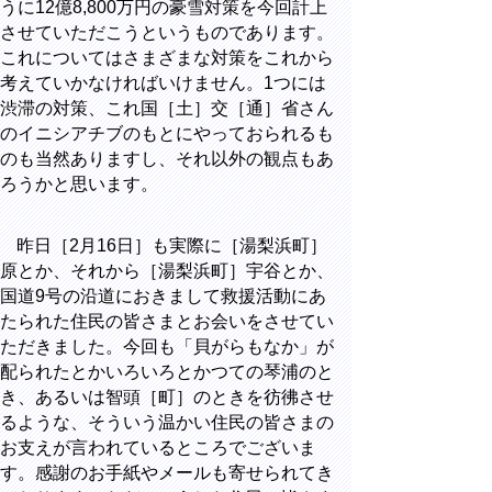
うに12億8,800万円の豪雪対策を今回計上
させていただこうというものであります。
これについてはさまざまな対策をこれから
考えていかなければいけません。1つには
渋滞の対策、これ国［土］交［通］省さん
のイニシアチブのもとにやっておられるも
のも当然ありますし、それ以外の観点もあ
ろうかと思います。
昨日［2月16日］も実際に［湯梨浜町］
原とか、それから［湯梨浜町］宇谷とか、
国道9号の沿道におきまして救援活動にあ
たられた住民の皆さまとお会いをさせてい
ただきました。今回も「貝がらもなか」が
配られたとかいろいろとかつての琴浦のと
き、あるいは智頭［町］のときを彷彿させ
るような、そういう温かい住民の皆さまの
お支えが言われているところでございま
す。感謝のお手紙やメールも寄せられてき