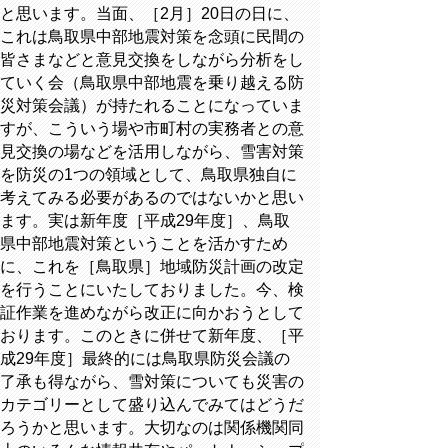
と思います。当面、［2月］20日の日に、
これは鳥取県中部地震対策を念頭に民間の
皆さまなどと意見交換をしながら分析をし
ていく会（鳥取県中部地震を乗り越える防
災対策会議）が持たれることになっていま
すが、こういう場や市町村の実務者との意
見交換の場などを活用しながら、雪害対策
を防災の1つの領域として、鳥取県独自に
考えてみる必要があるのではないかと思い
ます。実は新年度［平成29年度］、鳥取
県中部地震対策ということを活かすため
に、これを［鳥取県］地域防災計画の改定
を行うことにいたしておりました。今、検
証作業を進めながら改正に向かおうとして
おります。このときに併せて新年度、［平
成29年度］最終的には鳥取県防災会議の
了承も得ながら、雪対策についても災害の
カテゴリーとして盛り込んでみてはどうだ
ろうかと思います。大切なのは関係機関同