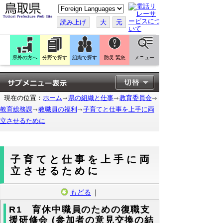
こ
の
ペ
読み上げ
大
元
ー
ジ
を
翻
訳
県外の方へ
分野で探す
組織で探す
防災 緊急
メニュー
す
る
現在の位置：
ホーム
県の組織と仕事
教育委員会
教育総務課
教職員の福利
子育てと仕事を上手に両
立させるために
子育てと仕事を上手に両
立させるために
もどる
｜
R1 育休中職員のための復職支
援研修会 (参加者の意見交換の結