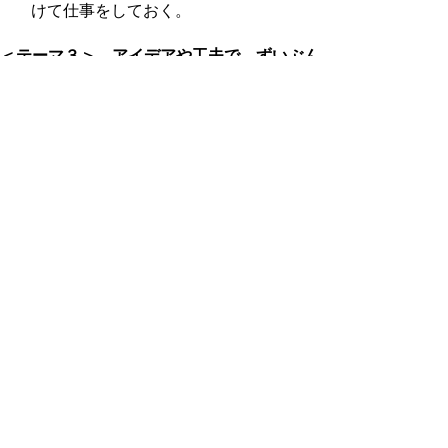
けて仕事をしておく。
＜テーマ３＞ アイデアや工夫で、ずいぶん
楽になるかも
家事の時間を節約する便利なもの
は？ 復帰前にやっておく準備は？ い
ざというときに使えるサービスは？
等々、お互いのアイデアを交換してみま
しょう。
［家事を楽に］
便利家電（お掃除ロボット、洗濯機、食
洗器、ガスの乾燥機等）
高級鍋
冷凍ストック
ストック作り（下処理だけする）
作り置きおかず
料理セット（作るだけキット）
外食