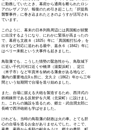
に勤務していたとき、幕府から通商を断られたロシ
アのレザノフが、報復のため引き起こした「択捉島
襲撃事件」に巻き込まれたときのようすが活写され
ています。
このように、幕末の日本列島周辺には異国船が頻繁
に出没するようになり、にわかに緊張が高まったの
で、幕府も文政８（1825）年に「異国船打払令」を
出すなど対応に追われる最中、嘉永６（1842）年に
はペリー来航という大事件も起きました。
鳥取藩でも、こうした情勢の緊急性から、鳥取城下
に近い千代川河口近くや橋津（湯梨浜町）、淀江
（米子市）など年貢米を納める藩倉がある地など、
藩内の重要地点9ヵ所に、文久２（1862）年から三年
間という短期間で台場を造り始めました。
また、台場に据える大砲を製造するため、西洋式の
鉄精錬所である反射炉を六尾（北栄町）に設けまし
た。これらの施設を造るため、郷士・武信潤太郎に
長崎で西洋砲術も学ばせました。
けれども、当時の鳥取藩の財政は火の車。とても肝
心の台場を造るお金がありませんでした。そこで、
豪農、豪商から多額の献金をうけ、郷士や農民、町