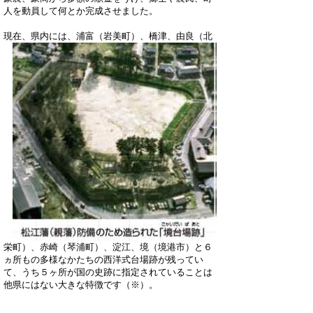
人を動員して何とか完成させました。
現在、県内には、浦富（岩美町）、橋津、
由良（北
栄町）、赤崎（琴浦町）、淀江、境（境港市）と６
ヵ所もの多様なかたちの西洋式台場跡が残ってい
て、うち５ヶ所が国の史跡に指定されていることは
他県にはない大きな特徴です（※）。
最近では、複数の台場跡をめぐる「台場ツアー」