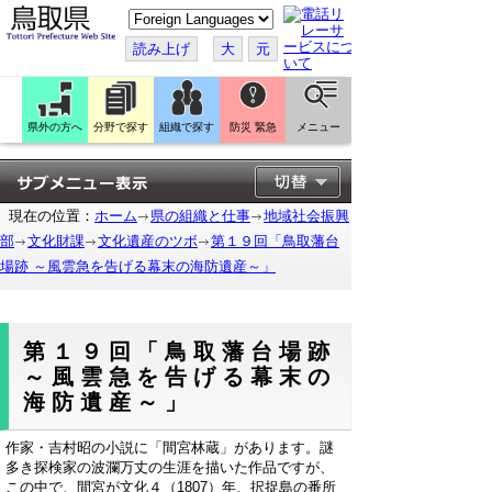
こ
の
ペ
読み上げ
大
元
ー
ジ
を
翻
訳
県外の方へ
分野で探す
組織で探す
防災 緊急
メニュー
す
る
現在の位置：
ホーム
県の組織と仕事
地域社会振興
部
文化財課
文化遺産のツボ
第１９回「鳥取藩台
場跡 ～風雲急を告げる幕末の海防遺産～」
第１９回「鳥取藩台場跡
～風雲急を告げる幕末の
海防遺産～」
作家・吉村昭の小説に「間宮林蔵」があります。謎
多き探検家の波瀾万丈の生涯を描いた作品ですが、
この中で、間宮が文化４（1807）年、択捉島の番所