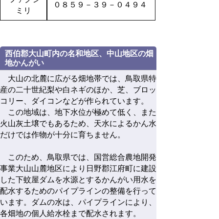
０８５９－３９－０４９４
ミリ
西伯郡大山町内の名和地区、中山地区の畑
地かんがい
大山の北麓に広がる畑地帯では、鳥取県特
産の二十世紀梨や白ネギのほか、芝、ブロッ
コリー、ダイコンなどが作られています。
この地域は、地下水位が極めて低く、また
火山灰土壌でもあるため、天水によるかん水
だけでは作物が十分に育ちません。
このため、鳥取県では、国営総合農地開発
事業大山山麓地区により日野郡江府町に建設
した下蚊屋ダムを水源とするかんがい用水を
配水するためのパイプラインの整備を行って
います。ダムの水は、パイプラインにより、
各畑地の個人給水栓まで配水されます。