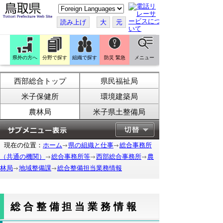
こ
の
ペ
読み上げ
大
元
ー
ジ
を
翻
訳
県外の方へ
分野で探す
組織で探す
防災 緊急
メニュー
す
る
西部総合トップ
県民福祉局
米子保健所
環境建築局
農林局
米子県土整備局
現在の位置：
ホーム
県の組織と仕事
総合事務所
（共通の機関）
総合事務所等
西部総合事務所
農
林局
地域整備課
総合整備担当業務情報
総合整備担当業務情報