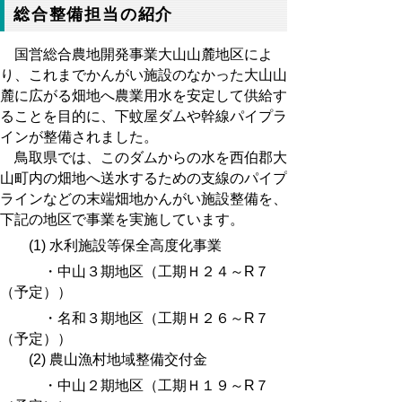
総合整備担当の紹介
国営総合農地開発事業大山山麓地区によ
り、これまでかんがい施設のなかった大山山
麓に広がる畑地へ農業用水を安定して供給す
ることを目的に、下蚊屋ダムや幹線パイプラ
インが整備されました。
鳥取県では、このダムからの水を西伯郡大
山町内の畑地へ送水するための支線のパイプ
ラインなどの末端畑地かんがい施設整備を、
下記の地区で事業を実施しています。
(1) 水利施設等保全高度化事業
・中山３期地区（工期Ｈ２４～R７
（予定））
・名和３期地区（工期Ｈ２６～R７
（予定））
(2) 農山漁村地域整備交付金
・中山２期地区（工期Ｈ１９～R７