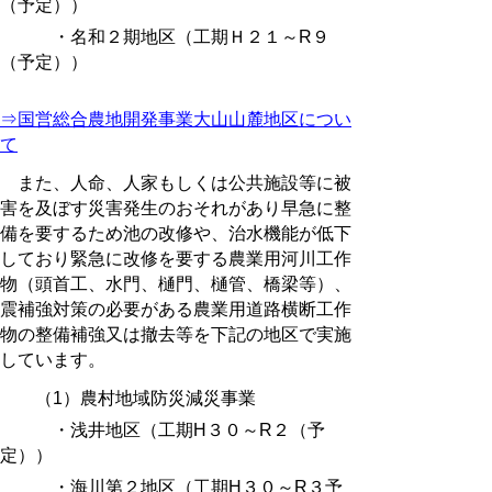
（予定））
・名和２期地区（工期Ｈ２１～R９
（予定））
⇒国営総合農地開発事業大山山麓地区につい
て
また、人命、人家もしくは公共施設等に被
害を及ぼす災害発生のおそれがあり早急に整
備を要するため池の改修や、治水機能が低下
しており緊急に改修を要する農業用河川工作
物（頭首工、水門、樋門、樋管、橋梁等）、
震補強対策の必要がある農業用道路横断工作
物の整備補強又は撤去等を下記の地区で実施
しています。
（1）農村地域防災減災事業
・浅井地区（工期H３０～R２（予
定））
・海川第２地区（工期H３０～R３予