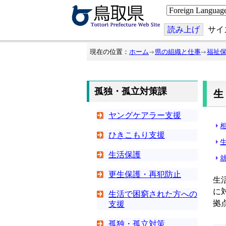
こ
の
ペ
ー
読み上げ
サイ
ジ
を
翻
現在の位置：
ホーム
県の組織と仕事
福祉
訳
す
る
孤独・孤立対策課
ヤングケアラー支援
ひきこもり支援
生活保護
更生保護・再犯防止
生
に
生活で困窮された方への
拠
支援
孤独・孤立対策