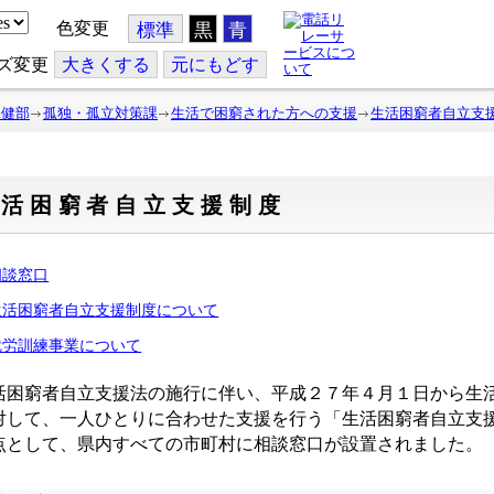
色変更
標準
黒
青
ズ変更
大
きくする
元
にもどす
保健部
孤独・孤立対策課
生活で困窮された方への支援
生活困窮者自立支
生活困窮者自立支援制度
相談窓口
生活困窮者自立支援制度について
就労訓練事業について
活困窮者自立支援法の施行に伴い、平成２７年４月１日から生
対して、一人ひとりに合わせた支援を行う「生活困窮者自立支
点として、県内すべての市町村に相談窓口が設置されました。