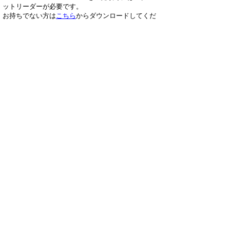
ットリーダーが必要です。
お持ちでない方は
こちら
からダウンロードしてくだ
さい。
▲ページ上部に戻る
と
個人情報保護
|
リンクについて
|
著作権に
り
ついて
|
アクセシビリティ
ネ
手話パフォーマンス甲子園実行委員
ッ
会事務局（鳥取県福祉保健部障がい福祉課
内）
ト
住所 〒680-8570
へ
鳥取県鳥取市東町1丁目220
電話
0857-26-7682
の
ファクシミリ 0857-26-8136
E-mail
s-koushien@pref.tottori.lg.jp
下のボタンを押すと、通訳オペレータを通じて手話で
担当課へ電話ができます。（外部リンク）