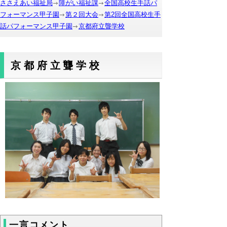
ささえあい福祉局
障がい福祉課
全国高校生手話パ
フォーマンス甲子園
第２回大会
第2回全国高校生手
話パフォーマンス甲子園
京都府立聾学校
京都府立聾学校
一言コメント