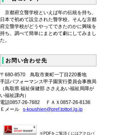
京都府立聾学校といえば年の伝統を持ち、
日本で初めて設立された聾学校。そんな京都
府立聾学校がどうやってできたのかに興味を
持ち、調べて簡単にまとめて劇にしてみまし
た。
お問い合わせ先
〒680‐8570 鳥取市東町一丁目220番地
手話パフォーマンス甲子園実行委員会事務局
（鳥取県 福祉保健部 ささえあい福祉局障が
い福祉課内）
電話0857-26-7682 ＦＡＸ0857-26-8136
Ｅメール
s-koushien@pref.tottori.lg.jp
※PDFをご覧頂くにはアクロバ