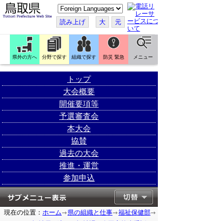
こ
の
ペ
読み上げ
大
元
ー
ジ
を
翻
訳
県外の方へ
分野で探す
組織で探す
防災 緊急
メニュー
す
る
トップ
大会概要
開催要項等
予選審査会
本大会
協賛
過去の大会
推進・運営
参加申込
現在の位置：
ホーム
県の組織と仕事
福祉保健部