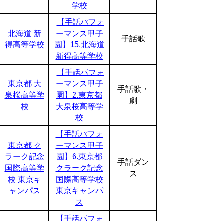
学校
【手話パフォ
北海道 新
ーマンス甲子
手話歌
得高等学校
園】15.北海道
新得高等学校
【手話パフォ
東京都 大
ーマンス甲子
手話歌・
泉桜高等学
園】2.東京都
劇
校
大泉桜高等学
校
【手話パフォ
東京都 ク
ーマンス甲子
ラーク記念
園】6.東京都
手話ダン
国際高等学
クラーク記念
ス
校 東京キ
国際高等学校
ャンパス
東京キャンパ
ス
【手話パフォ