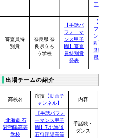
工業高等
【手話パ
【手話パ
フォーマ
フォーマ
ンス甲子
審査員特
奈良県 奈
ンス甲子
園】14.奈
別賞
良県立ろ
園】審査
良県 奈良
う学校
員特別賞
県立ろう
発表
出場チームの紹介
演技
【動画チ
高校名
内容
ャンネル】
【手話パフォ
北海道 石
ーマンス甲子
手話歌・
狩翔陽高等
園】7.北海道
ダンス
学校
石狩翔陽高等