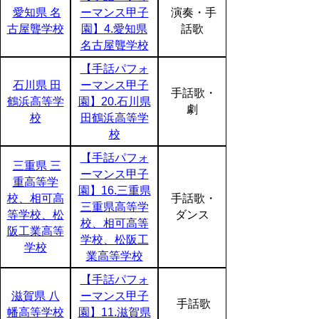
愛知県 名
ーマンス甲子
演奏・手
古屋聾学校
園】4.愛知県
話歌
名古屋聾学校
【手話パフォ
石川県 田
ーマンス甲子
手話歌・
鶴浜高等学
園】20.石川県
劇
校
田鶴浜高等学
校
【手話パフォ
三重県 三
ーマンス甲子
重高等学
園】16.三重県
校、相可高
手話歌・
三重県高等学
等学校、松
ダンス
校、相可高等
阪工業高等
学校、松阪工
学校
業高等学校
【手話パフォ
滋賀県 八
ーマンス甲子
手話歌
幡高等学校
園】11.滋賀県