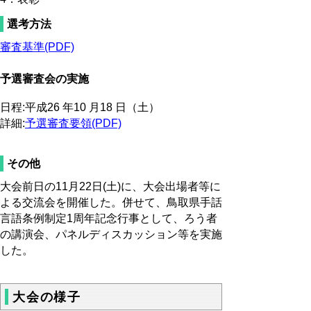
選考方法
審査基準(PDF)
予選審査会の実施
日程:平成26 年10 月18 日（土）
詳細:
予選審査要領(PDF)
その他
大会前日の
11
月
22
日
(
土
)
に、
大会出場者等に
よる交流会を開催した。併せて、鳥取県手話
言語条例制定
1
周年記念行事として、ろう者
の講演会、パネルディスカッション等を実施
した。
大会の様子