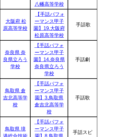
八幡高等学校
【手話パフォ
大阪府 松
ーマンス甲子
手話歌
原高等学校
園】19.大阪府
松原高等学校
【手話パフォ
奈良県 奈
ーマンス甲子
良県立ろう
園】14.奈良県
手話劇
学校
奈良県立ろう
学校
【手話パフォ
鳥取県 倉
ーマンス甲子
吉北高等学
園】3.鳥取県
手話歌
校
倉吉北高等学
校
【手話パフォ
鳥取県 境
ーマンス甲子
手話スピ
港総合技術
園】8.鳥取県