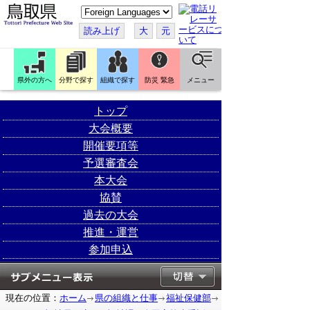
こ
の
ペ
読み上げ
大
元
ー
ジ
を
翻
訳
県外の方へ
分野で探す
組織で探す
防災 緊急
メニュー
す
る
トップ
大会概要
開催要項等
予選審査会
本大会
協賛
過去の大会
推進・運営
参加申込
現在の位置：
ホーム
県の組織と仕事
福祉保健部