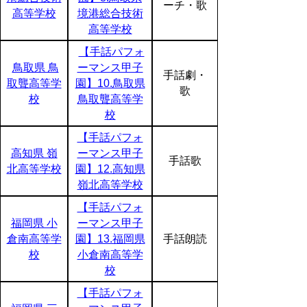
ーチ・歌
高等学校
境港総合技術
高等学校
【手話パフォ
鳥取県 鳥
ーマンス甲子
手話劇・
取聾高等学
園】10.鳥取県
歌
校
鳥取聾高等学
校
【手話パフォ
高知県 嶺
ーマンス甲子
手話歌
北高等学校
園】12.高知県
嶺北高等学校
【手話パフォ
福岡県 小
ーマンス甲子
倉南高等学
園】13.福岡県
手話朗読
校
小倉南高等学
校
【手話パフォ