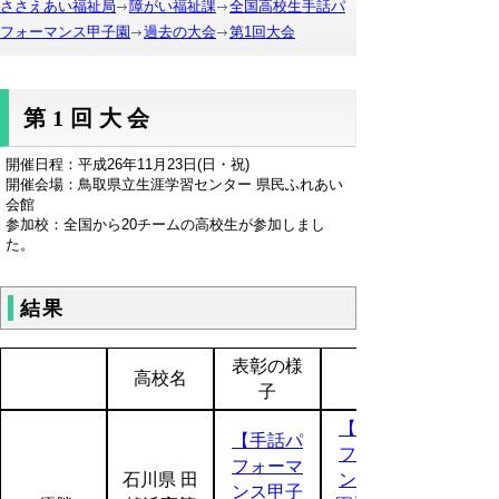
ささえあい福祉局
障がい福祉課
全国高校生手話パ
フォーマンス甲子園
過去の大会
第1回大会
第1回大会
開催日程：平成26年11月23日(日・祝)
開催会場：鳥取県立生涯学習センター 県民ふれあい
会館
参加校：全国から20チームの高校生が参加しまし
た。
結果
表彰の様
高校名
子
【手話パ
【手話パ
フォーマ
フォーマ
石川県 田
ンス甲子
ンス甲子