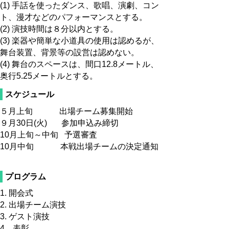
(1) 手話を使ったダンス、歌唱、演劇、コン
ト、漫才などのパフォーマンスとする。
(2) 演技時間は８分以内とする。
(3) 楽器や簡単な小道具の使用は認めるが、
舞台装置、背景等の設営は認めない。
(4) 舞台のスペースは、間口
12.8
メートル、
奥行
5.25
メートルとする。
スケジュール
５月上旬
出場チーム募集開始
９月30日
(
火
)
参加申込み締切
10月上旬～中旬 予選審査
10月中旬
本戦出場チームの決定通知
プログラム
1.
開会式
2.
出場チーム演技
3.
ゲスト演技
4．表彰