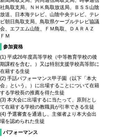
新聞鳥取支局、共同通信鳥取支局、時事通信
社鳥取支局、ＮＨＫ鳥取放送局、ＢＳＳ山陰
放送、日本海テレビ、山陰中央テレビ、テレ
ビ朝日鳥取支局、鳥取県ケーブルテレビ協議
会、エフエム山陰、ＦＭ鳥取、ＤＡＲＡＺ
ＦＭ
参加資格
(1)
平成
26
年度高等学校（中等教育学校の後
期課程を含む。）又は特別支援学校高等部に
在籍する生徒
(2)
手話パフォーマンス甲子園（以下「本大
会」という。）に出場することについて在籍
する学校長の推薦を得た生徒
(3)
本大会に出場するに当たって、原則とし
て在籍する学校の教職員が引率できる生徒
(4)
予選審査を通過し、主催者より本大会出
場を認められた生徒
パフォーマンス