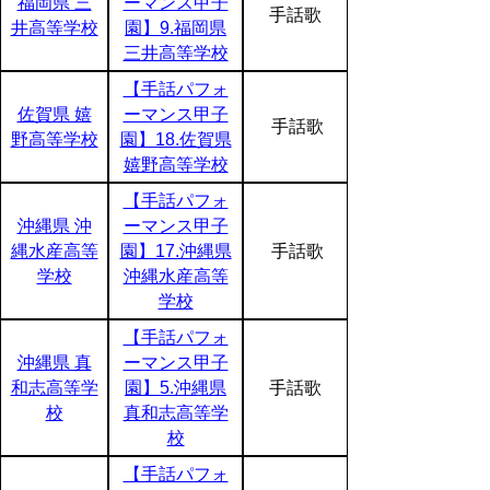
福岡県 三
ーマンス甲子
手話歌
井高等学校
園】9.福岡県
三井高等学校
【手話パフォ
佐賀県 嬉
ーマンス甲子
手話歌
野高等学校
園】18.佐賀県
嬉野高等学校
【手話パフォ
沖縄県 沖
ーマンス甲子
縄水産高等
園】17.沖縄県
手話歌
学校
沖縄水産高等
学校
【手話パフォ
沖縄県 真
ーマンス甲子
和志高等学
園】5.沖縄県
手話歌
校
真和志高等学
校
【手話パフォ