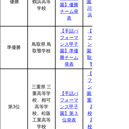
優勝
鶴浜高等
園】20.石
園】優勝
学校
川県 田鶴
チーム発
浜高等学
表
【手話パ
【手話パ
フォーマ
フォーマ
鳥取県 鳥
ンス甲子
ンス甲子
準優勝
取聾学校
園】準優
園】10.鳥
勝チーム
取県 鳥取
発表
聾学校
【手話パ
フォーマ
三重県 三
ンス甲子
重高等学
【手話パ
園】16.三
校、相可
フォーマ
重県 三重
第3位
高等学
ンス甲子
高等学
校、松阪
園】第３
校、相可
工業高等
位発表
高等学
学校
校、松坂