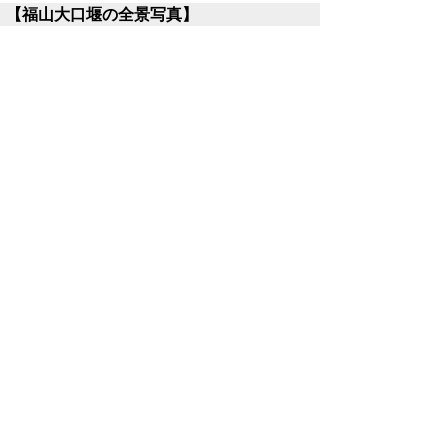
【福山大口堰の全景写真】
▲ページ上部に戻る
と
個人情報保護
|
リンクについて
|
著作権に
り
ついて
|
アクセシビリティ
当サイトへの
ネ
ご意見・お問合せ
中部総合事務所 農林局 農業振興
課 〒682-0802 鳥取県倉吉市東巌城町2