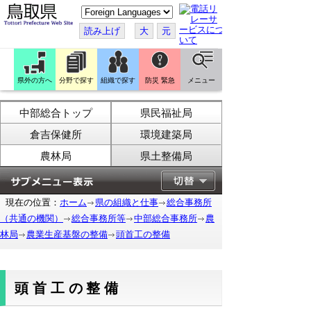
こ
の
ペ
読み上げ
大
元
ー
ジ
を
翻
訳
県外の方へ
分野で探す
組織で探す
防災 緊急
メニュー
す
る
中部総合トップ
県民福祉局
倉吉保健所
環境建築局
農林局
県土整備局
現在の位置：
ホーム
県の組織と仕事
総合事務所
（共通の機関）
総合事務所等
中部総合事務所
農
林局
農業生産基盤の整備
頭首工の整備
頭首工の整備