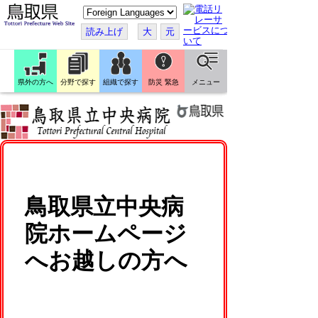
こ
の
ペ
読み上げ
大
元
ー
ジ
を
翻
訳
県外の方へ
分野で探す
組織で探す
防災 緊急
メニュー
す
る
鳥取県立中央病
院ホームページ
へお越しの方へ