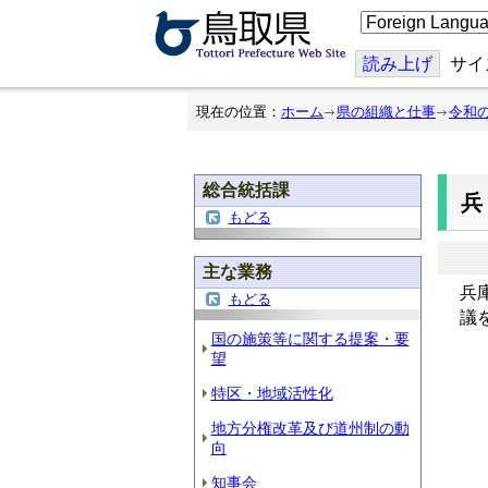
こ
の
ペ
ー
読み上げ
サイ
ジ
を
翻
現在の位置：
ホーム
県の組織と仕事
令和
訳
す
る
総合統括課
兵
もどる
主な業務
兵
もどる
議
国の施策等に関する提案・要
望
特区・地域活性化
地方分権改革及び道州制の動
向
知事会