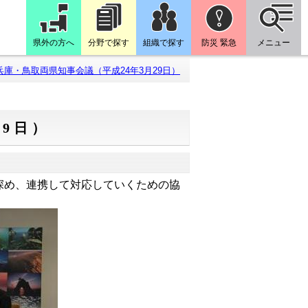
県外の方へ
分野で探す
組織で探す
防災 緊急
メニュー
兵庫・鳥取両県知事会議（平成24年3月29日）
29日）
深め、連携して対応していくための協