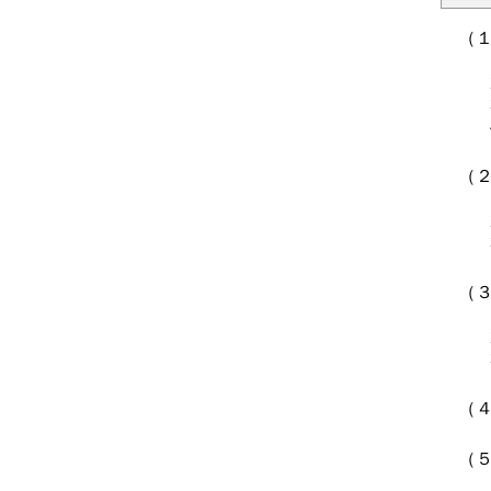
（
（
（
（
（