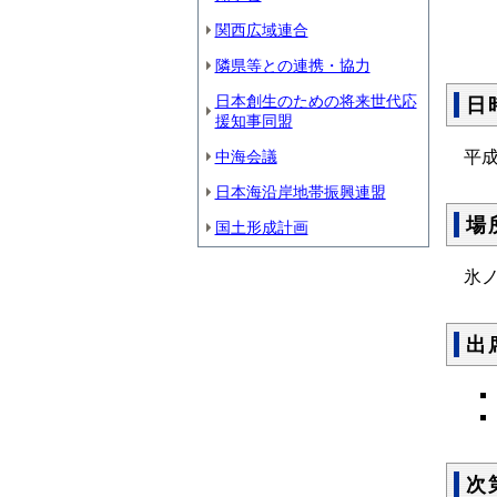
関西広域連合
隣県等との連携・協力
日本創生のための将来世代応
日
援知事同盟
平成
中海会議
日本海沿岸地帯振興連盟
場
国土形成計画
氷
出
次