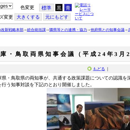
色変更
標準
黒
青
ズ変更
大
きくする
元
にもどす
の改新戦略本部
総合統括課
隣県等との連携・協力
他府県との知事会議
庫・鳥取両県知事会議（平成24年3月
もどる
｜
庫県・鳥取県の両知事が、共通する政策課題についての認識を
を行う知事対談を下記のとおり開催しました。