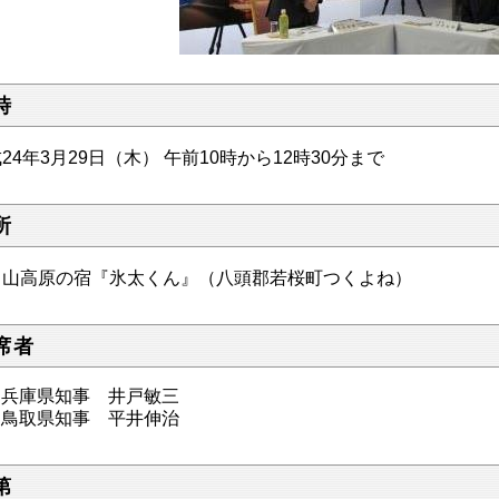
時
24年3月29日（木） 午前10時から12時30分まで
所
ノ山高原の宿『氷太くん』（八頭郡若桜町つくよね）
席者
兵庫県知事 井戸敏三
鳥取県知事 平井伸治
第