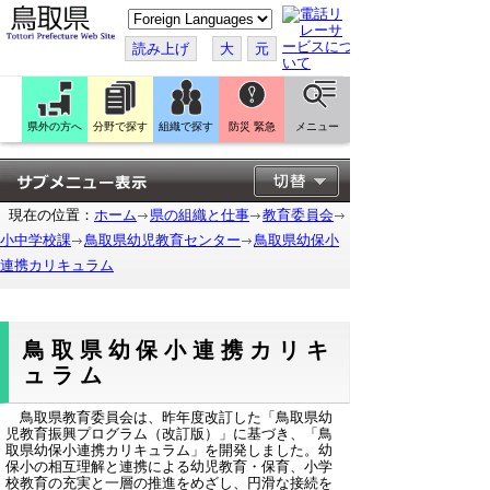
こ
の
ペ
読み上げ
大
元
ー
ジ
を
翻
訳
県外の方へ
分野で探す
組織で探す
防災 緊急
メニュー
す
る
現在の位置：
ホーム
県の組織と仕事
教育委員会
小中学校課
鳥取県幼児教育センター
鳥取県幼保小
連携カリキュラム
鳥取県幼保小連携カリキ
ュラム
鳥取県教育委員会は、昨年度改訂した「鳥取県幼
児教育振興プログラム（改訂版）」に基づき、「鳥
取県幼保小連携カリキュラム」を開発しました。幼
保小の相互理解と連携による幼児教育・保育、小学
校教育の充実と一層の推進をめざし、円滑な接続を