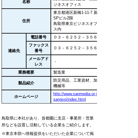
名称
ジネスオフィス
東京都港区新橋1-11-7 新橋
SPビル2階
住所
鳥取県東京ビジネスオフィ
ス内
電話番号
０３－６２５２－３５６４
ファックス
０３－６２５２－３５６１
連絡先
番号
メールアド
-
レス
業務概要
製造業
防災用品、工業資材、加工
製品紹介
機械等
http://www.sanmedia.or.jp/t-
ホームページ
sangyo/index.html
鳥取県に本社があり、首都圏に支店・事業所・営業
所などを設置し活動している企業をご紹介します。
※東京本部へ情報提供をいただいた企業について掲