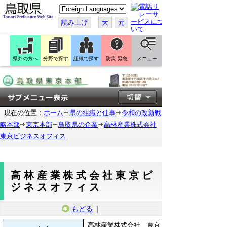
こ
の
ペ
読み上げ
大
元
ー
ジ
を
翻
訳
県外の方へ
分野で探す
組織で探す
防災 緊急
メニュー
す
る
現在の位置：
ホーム
県の組織と仕事
令和の改新戦
略本部
東京本部
鳥取県の企業
高林産業株式会社
東京ビジネスオフィス
高林産業株式会社東京ビ
ジネスオフィス
もどる
｜
高林産業株式会社 東京ビ