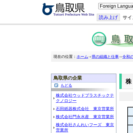
こ
の
ペ
ー
読み上げ
サイ
ジ
を
翻
訳
す
る
現在の位置：
ホーム
県の組織と仕事
令和
鳥取県の企業
もどる
株式会社ウッドプラスチックテ
クノロジー
石田紙器株式会社 東京営業所
株式会社門永水産 東京営業所
株式会社さんれいフーズ 東京
営業所