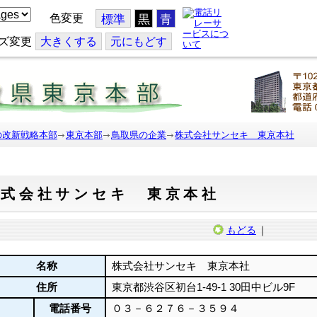
色変更
標準
黒
青
ズ変更
大
きくする
元
にもどす
の改新戦略本部
東京本部
鳥取県の企業
株式会社サンセキ 東京本社
株式会社サンセキ 東京本社
もどる
｜
名称
株式会社サンセキ 東京本社
住所
東京都渋谷区初台1-49-1 30田中ビル9F
電話番号
０３－６２７６－３５９４