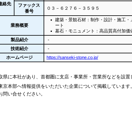
連絡先
ファックス
０３－６２７６－３５９５
番号
建築・景観石材：制作・設計・施工・
業務概要
ート
墓石・モニュメント：高品質高付加価
製品紹介
-
技術紹介
-
ホームページ
https://sanseki-stone.co.jp/
取県に本社があり、首都圏に支店・事業所・営業所などを設置
東京本部へ情報提供をいただいた企業について掲載しています
お問い合せください。