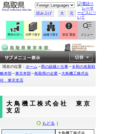
こ
の
ペ
読み上げ
大
元
ー
ジ
を
翻
訳
県外の方へ
分野で探す
組織で探す
防災 緊急
メニュー
す
る
現在の位置：
ホーム
県の組織と仕事
令和の改新戦
略本部
東京本部
鳥取県の企業
大鳥機工株式会
社 東京支店
大鳥機工株式会社 東京
支店
もどる
｜
大鳥機工株式会