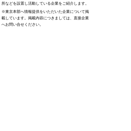
所などを設置し活動している企業をご紹介します。
※東京本部へ情報提供をいただいた企業について掲
載しています。掲載内容につきましては、直接企業
へお問い合せください。
▲ページ上部に戻る
と
個人情報保護
|
リンクについて
|
著作権に
り
ついて
|
アクセシビリティ
ネ
ッ
鳥取県
令和の改新戦略本部 政策戦略
局 東京本部
ト
住所 〒102-0093
へ
東京都千代田区平河町2-6-3
都道府県会館10階
の
電話
03-5212-9077
ファクシミリ 03-
5212-9079,9171
E-mail
tokyo@pref.tottori.lg.jp
Copyright(C) 2006～ 鳥取県(Tottori Prefectural