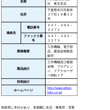
名称
社 東京支店
千葉県市川市新井
住所
３丁目１６番３２
号
０４７－３９０－
電話番号
２２７１
連絡先
ファックス番
０４７－３９０－
号
２２７３
工作機械、電子部
業務概要
品、建築金物製造
販売
工作機械及び建築
金物、フロアヒン
製品紹介
ジ、ドアクローザ
ー回転ドア
技術紹介
-
http://www.ohtori-
ホームページ
kiko.co.jp/
鳥取県に本社があり、首都圏に支店・事業所・営業