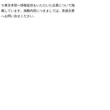
※東京本部へ情報提供をいただいた企業について掲
載しています。掲載内容につきましては、直接企業
へお問い合せください。
▲ページ上部に戻る
と
個人情報保護
|
リンクについて
|
著作権に
り
ついて
|
アクセシビリティ
ネ
ッ
鳥取県
令和の改新戦略本部 政策戦略
局 東京本部
ト
住所 〒102-0093
へ
東京都千代田区平河町2-6-3
都道府県会館10階
の
電話
03-5212-9077
ファクシミリ 03-
5212-9079,9171
E-mail
tokyo@pref.tottori.lg.jp
Copyright(C) 2006～ 鳥取県(Tottori Prefectural
Government) All Rights Reserved. 法人番号