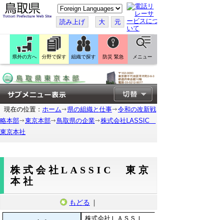
こ
の
ペ
読み上げ
大
元
ー
ジ
を
翻
訳
県外の方へ
分野で探す
組織で探す
防災 緊急
メニュー
す
る
現在の位置：
ホーム
県の組織と仕事
令和の改新戦
略本部
東京本部
鳥取県の企業
株式会社LASSIC
東京本社
株式会社LASSIC 東京
本社
もどる
｜
株式会社ＬＡＳＳＩ