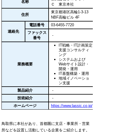
名称
Ｃ 東京本社
東京都港区高輪1-3-13
住所
NBF高輪ビル 4F
電話番号
03-6455-7720
連絡先
ファックス
-
番号
IT戦略・IT計画策定
支援コンサルティ
ング
システムおよび
業務概要
Webサイト設計・
開発・運用
IT基盤構築・運用
地域イノベーショ
ン支援
製品紹介
-
技術紹介
-
ホームページ
https://www.lassic.co.jp/
鳥取県に本社があり、首都圏に支店・事業所・営業
所などを設置し活動している企業をご紹介します。