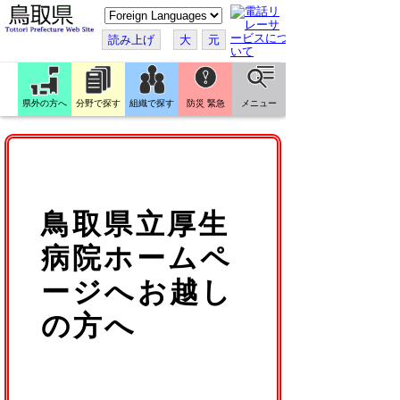
こ
の
ペ
読み上げ
大
元
ー
ジ
を
翻
訳
県外の方へ
分野で探す
組織で探す
防災 緊急
メニュー
す
る
鳥取県立厚生
病院ホームペ
ージへお越し
の方へ