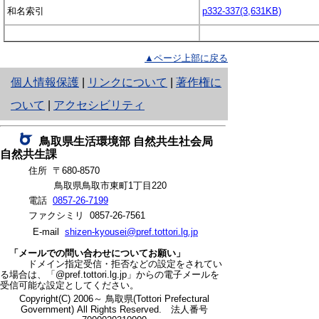
和名索引
p332-337(3,631KB)
▲ページ上部に戻る
と
個人情報保護
|
リンクについて
|
著作権に
り
ついて
|
アクセシビリティ
ネ
鳥取県生活環境部 自然共生社会局
ッ
自然共生課
住所 〒680-8570
ト
鳥取県鳥取市東町1丁目220
へ
電話
0857-26-7199
ファクシミリ 0857-26-7561
の
E-mail
shizen-kyousei@pref.tottori.lg.jp
「メールでの問い合わせについてお願い」
ドメイン指定受信・拒否などの設定をされてい
る場合は、「@pref.tottori.lg.jp」からの電子メールを
受信可能な設定としてください。
Copyright(C) 2006～ 鳥取県(Tottori Prefectural
Government) All Rights Reserved. 法人番号