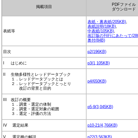
PDFファイル
掲載項目
ダウンロード
表紙・裏表紙(205KB)
,
表紙説明(18KB)
,
表紙等
中表紙(105KB)
,
改訂版の刊行にあたって(280
奥付(84B)
目次
p2(196KB)
I はじめに
p3(1,105KB)
II 生物多様性とレッドデータブック
１．レッドデータブックとは
p4(650KB)
２．レッドデータブックとっとり
改訂の背景と目的
III 改訂の概要
１．調査・選定の体制
p5-9(3,045KB)
２．調査・選定対象の範囲
３．選定・評価の方法
IV 選定結果
p10-21(4,766KB)
V 選定種の解説
p22(3,563KB)