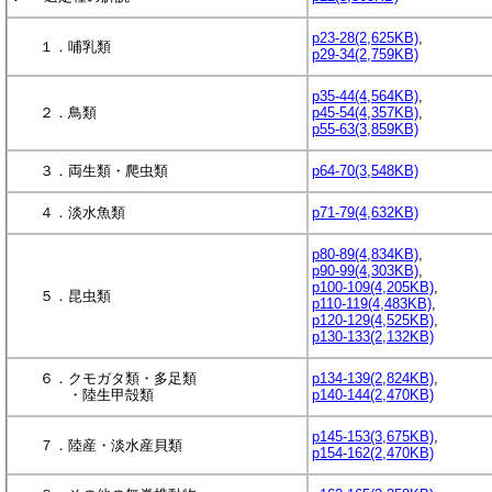
p23-28(2,625KB)
,
１．哺乳類
p29-34(2,759KB)
p35-44(4,564KB)
,
２．鳥類
p45-54(4,357KB)
,
p55-63(3,859KB)
３．両生類・爬虫類
p64-70(3,548KB)
４．淡水魚類
p71-79(4,632KB)
p80-89(4,834KB)
,
p90-99(4,303KB)
,
p100-109(4,205KB)
,
５．昆虫類
p110-119(4,483KB)
,
p120-129(4,525KB)
,
p130-133(2,132KB)
６．クモガタ類・多足類
p134-139(2,824KB)
,
・陸生甲殻類
p140-144(2,470KB)
p145-153(3,675KB)
,
７．陸産・淡水産貝類
p154-162(2,470KB)