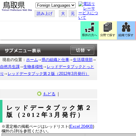
こ
の
ペ
読み上げ
大
元
ー
ジ
を
翻
訳
県外の方へ
分野で探す
組織で探す
す
る
現在の位置：
ホーム
県の組織と仕事
生活環境部
自然共生課
生物多様性
レッドデータブックとっと
り
レッドデータブック第２版（2012年3月発行）
もどる
｜
レッドデータブック第２
版（2012年3月発行）
※選定種の掲載ページはレッドリスト(
Excel:204KB
)
欄外のJ列を参照ください。