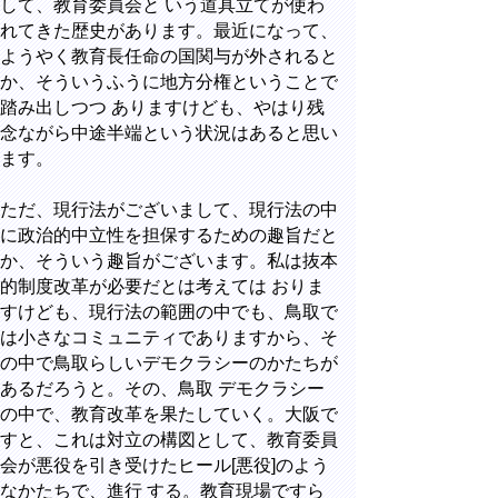
して、教育委員会と いう道具立てが使わ
れてきた歴史があります。最近になって、
ようやく教育長任命の国関与が外されると
か、そういうふうに地方分権ということで
踏み出しつつ ありますけども、やはり残
念ながら中途半端という状況はあると思い
ます。
ただ、現行法がございまして、現行法の中
に政治的中立性を担保するための趣旨だと
か、そういう趣旨がございます。私は抜本
的制度改革が必要だとは考えては おりま
すけども、現行法の範囲の中でも、鳥取で
は小さなコミュニティでありますから、そ
の中で鳥取らしいデモクラシーのかたちが
あるだろうと。その、鳥取 デモクラシー
の中で、教育改革を果たしていく。大阪で
すと、これは対立の構図として、教育委員
会が悪役を引き受けたヒール[悪役]のよう
なかたちで、進行 する。教育現場ですら