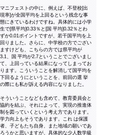
マニフェストの中に、例えば、不登校[出
現率]が全国平均を上回るという残念な事
態にきているわけですね。具体的には小学
生で[県平均]0.33％と[国 平均]0.32％とわ
ずか0.01ポイントですが、若干国平均を上
回りました。さらに、中学校の方でござい
ますけども、こちらの方では県平均が
3.1、国 平均が2.7ということでございまし
て、上回っている結果になってしまってお
ります。こういうことを解消して国平均を
下回るようにということを、前回の選 挙
の際にも私が訴える内容になりました。
そういうことなども含めて、教育委員会と
協約を結ぶ、それによって、実現の推進体
制を図っていくという考え方であります。
学力向上もそうであります。これ は保護
者、子どもたち自身、また地域の願いであ
ろうかと思いますが、具体的な少人数学級