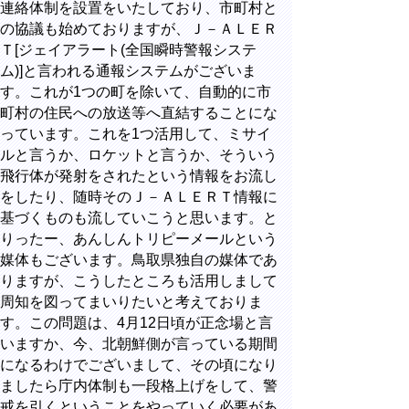
連絡体制を設置をいたしており、市町村と
の協議も始めておりますが、Ｊ－ＡＬＥＲ
Ｔ[ジェイアラート(全国瞬時警報システ
ム)]と言われる通報システムがございま
す。これが1つの町を除いて、自動的に市
町村の住民への放送等へ直結することにな
っています。これを1つ活用して、ミサイ
ルと言うか、ロケットと言うか、そういう
飛行体が発射をされたという情報をお流し
をしたり、随時そのＪ－ＡＬＥＲＴ情報に
基づくものも流していこうと思います。と
りったー、あんしんトリピーメールという
媒体もございます。鳥取県独自の媒体であ
りますが、こうしたところも活用しまして
周知を図ってまいりたいと考えておりま
す。この問題は、4月12日頃が正念場と言
いますか、今、北朝鮮側が言っている期間
になるわけでございまして、その頃になり
ましたら庁内体制も一段格上げをして、警
戒を引くということをやっていく必要があ