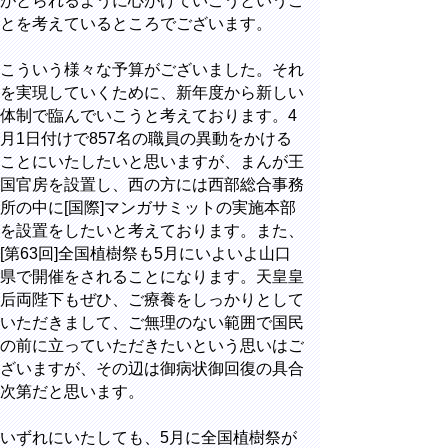
がとられるように心がけていこうというこ
とを考えているところでございます。
こういう様々な予算がございました。それ
を実現していくために、新年度から新しい
体制で臨んでいこうと考えております。
4
月
1
日付けで
857
名の職員の異動をかける
ことにいたしたいと思いますが、まんが王
国官房を設置し、西の方には西部総合事務
所の中に
[
国際
]
マンガサミットの実施本部
を設置をしたいと考えております。また、
[
第
63
回
]
全国植樹祭も
5
月にいよいよ山口
県で開催をされることになります。天皇皇
后両陛下もぜひ、ご療養をしっかりとして
いただきまして、ご無理のない範囲で国民
の前に立っていただきたいという思いはご
ざいますが、その辺は御病状御回復の具合
次第だと思います。
いずれにいたしても、
5
月に全国植樹祭が