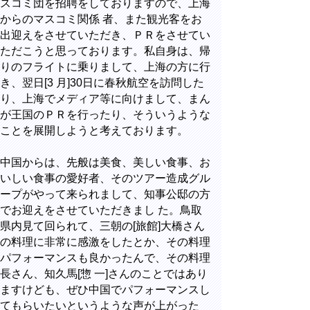
スコミ団を招聘をしておりますので、上海
からのマスコミ関係 者、また観光客をお
出迎えをさせていただき、ＰＲをさせてい
ただこうと思っております。私自身は、帰
りのフライトに乗りまして、上海の方に行
き、翌日[3 月]30日に春秋航空を訪問した
り、上海でメディア等に向けまして、まん
が王国のＰＲを行ったり、そういうような
ことを展開しようと考えております。
中国からは、先般は美食、美しい食事、お
いしい食事の愛好者、そのツアー造成グル
ープがやって来られまして、知事公邸の方
でお迎えをさせていただきまし た。鳥取
県内見て回られて、三朝の[旅館]大橋さん
の料理に非常に感激をしたとか、その料理
パフォーマンスも良かったんで、その料理
長さん、知久馬[惣 一]さんのことではあり
ますけども、ぜひ中国でパフォーマンスし
てもらいたいというような声が上がった