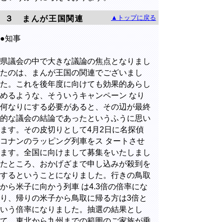
▲トップに戻る
３ まんが王国関連
●知事
県議会の中で大きな議論の焦点となりまし
たのは、まんが王国の関連でございまし
た。これを後年度に向けても効果的あらし
めるような、そういうキャンペーン なり
何なりにする必要があると、その辺が最終
的な議会の結論であったというふうに思い
ます。その皮切りとして4月2日に名探偵
コナンのラッピング列車をス タートさせ
ます。全国に向けまして募集をいたしまし
たところ、おかげざまで申し込みが殺到を
するということになりました。行きの鳥取
から米子に向かう列車 は4.3倍の倍率にな
り、帰りの米子から鳥取に帰る方は3倍と
いう倍率になりました。抽選の結果とし
て、東北から九州までの範囲のご家族が乗