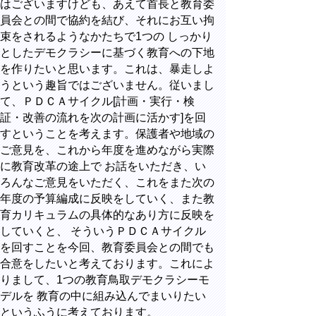
はございますけども、あえて首長と教育委
員会との間で協約を結び、それにお互い拘
束をされるようなかたちで1つの しっかり
としたデモクラシーに基づく教育への下地
を作りたいと思います。これは、暴走しよ
うという趣旨ではございません。従いまし
て、ＰＤＣＡサイクル[計画・実行・検
証・改善の流れを次の計画に活かす]を回
すということを考えます。保護者や地域の
ご意見を、これから年度を進めながら実際
に教育改革の途上で お話をいただき、い
ろんなご意見をいただく、これをまた次の
年度の予算編成に反映をしていく、また教
育カリキュラムの具体的なあり方に反映を
していくと、 そういうＰＤＣＡサイクル
を回すことを今回、教育委員会との間でも
合意をしたいと考えております。これによ
りまして、1つの教育鳥取デモクラシーモ
デルを 教育の中に組み込んでまいりたい
というふうに考えております。