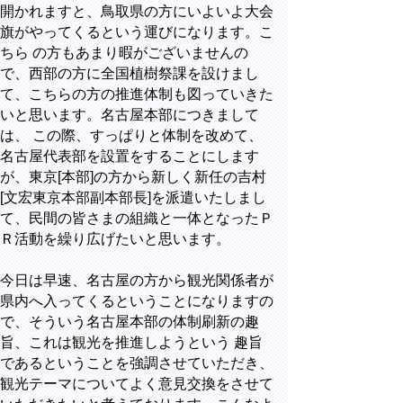
開かれますと、鳥取県の方にいよいよ大会
旗がやってくるという運びになります。こ
ちら の方もあまり暇がございませんの
で、西部の方に全国植樹祭課を設けまし
て、こちらの方の推進体制も図っていきた
いと思います。名古屋本部につきまして
は、 この際、すっぱりと体制を改めて、
名古屋代表部を設置をすることにします
が、東京
[
本部
]
の方から新しく新任の吉村
[
文宏東京本部副本部長
]
を派遣いたしまし
て、民間の皆さまの組織と一体となったＰ
Ｒ活動を繰り広げたいと思います。
今日は早速、名古屋の方から観光関係者が
県内へ入ってくるということになりますの
で、そういう名古屋本部の体制刷新の趣
旨、これは観光を推進しようという 趣旨
であるということを強調させていただき、
観光テーマについてよく意見交換をさせて