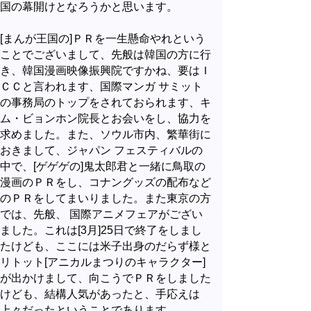
国の幕開けとなろうかと思います。
[まんが王国の]ＰＲを一生懸命やれという
ことでございまして、先般は韓国の方に行
き、韓国漫画映像振興院ですかね、要はＩ
ＣＣと言われます、国際マンガ サミット
の事務局のトップをされておられます、キ
ム・ビョンホン院長とお会いをし、協力を
求めました。また、ソウル市内、繁華街に
おきまして、ジャパン フェスティバルの
中で、[ゲゲゲの]鬼太郎君と一緒に鳥取の
漫画のＰＲをし、コナングッズの配布など
のＰＲをしてまいりました。また東京の方
では、先般、 国際アニメフェアがござい
ました。これは[3月]25日で終了をしまし
たけども、ここには米子出身のだらず様と
リトット[アニカルまつりのキャラクター]
が出かけまして、向こうでＰＲをしました
けども、結構人気があったと、手応えは
上々だったということであります。