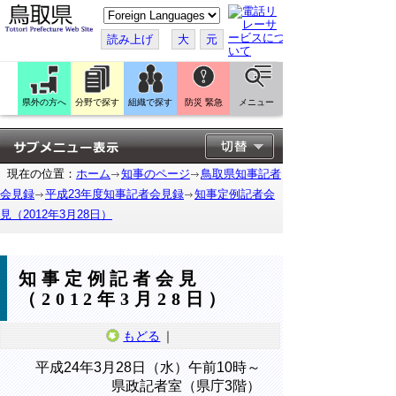
こ
の
ペ
読み上げ
大
元
ー
ジ
を
翻
訳
県外の方へ
分野で探す
組織で探す
防災 緊急
メニュー
す
る
現在の位置：
ホーム
知事のページ
鳥取県知事記者
会見録
平成23年度知事記者会見録
知事定例記者会
見（2012年3月28日）
知事定例記者会見
（2012年3月28日）
もどる
｜
平成24年3月28日（水）午前10時～
県政記者室（県庁3階）