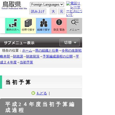
こ
の
ペ
読み上げ
大
元
ー
ジ
を
翻
訳
県外の方へ
分野で探す
組織で探す
防災 緊急
メニュー
す
る
現在の位置：
ホーム
県の組織と仕事
令和の改新戦
略本部
財政課
財政状況
予算編成過程の公開
平
成２４年度
当初予算
当初予算
もどる
｜
平成2４年度当初予算編
成過程