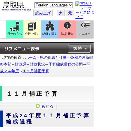
こ
の
ペ
読み上げ
大
元
ー
ジ
を
翻
訳
県外の方へ
分野で探す
組織で探す
防災 緊急
メニュー
す
る
現在の位置：
ホーム
県の組織と仕事
令和の改新戦
略本部
財政課
財政状況
予算編成過程の公開
平
成２４年度
１１月補正予算
１１月補正予算
もどる
｜
平成24年度１１月補正予算
編成過程