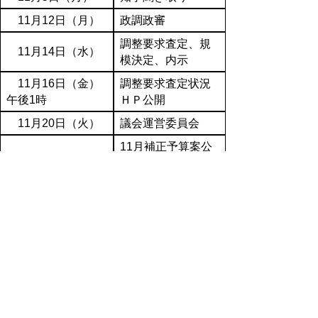
11月12日（月）
政調政審
調整要求査定、規
11月14日（水）
模決定、内示
11月16日（金）
調整要求査定状況
午後1時
ＨＰ公開
11月20日（火）
議会運営委員会
11月補正予算案公
表
11月27日（火）
11月定例会開会
※PDFをご覧頂くにはア
ドビリーダーが必要です。