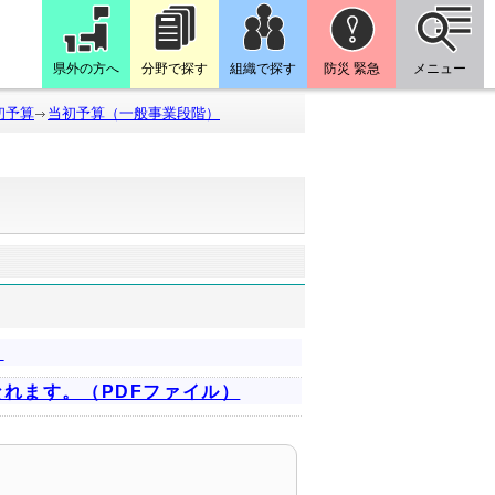
県外の方へ
分野で探す
組織で探す
防災 緊急
メニュー
初予算
当初予算（一般事業段階）
。
れます。（PDFファイル）