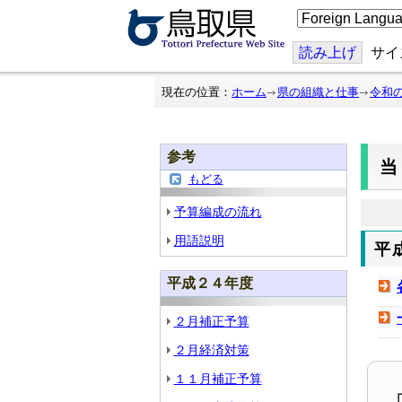
こ
の
ペ
ー
読み上げ
サイ
ジ
を
翻
現在の位置：
ホーム
県の組織と仕事
令和
訳
す
る
参考
もどる
予算編成の流れ
用語説明
平
平成２４年度
２月補正予算
２月経済対策
１１月補正予算