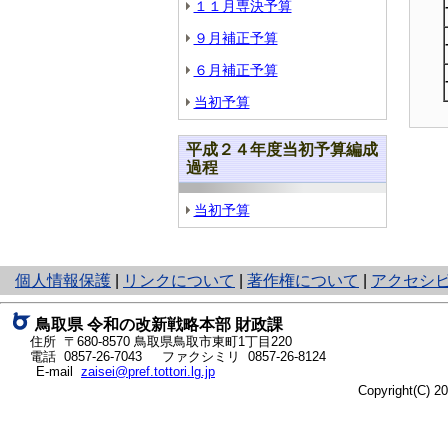
１１月専決予算
９月補正予算
６月補正予算
当初予算
平成２４年度当初予算編成
過程
当初予算
と
個人情報保護
|
リンクについて
|
著作権について
|
アクセシ
り
ネ
鳥取県
令和の改新戦略本部
財政課
ッ
住所 〒680-8570
鳥取県鳥取市東町1丁目220
ト
電話
0857-26-7043
ファクシミリ 0857-26-8124
E-mail
zaisei@pref.tottori.lg.jp
へ
Copyright(C) 
の