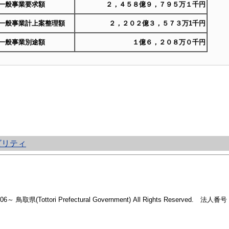
一般事業要求額
２，４５８億９，７９５万１千円
一般事業計上案整理額
２，２０２億３，５７３万1千円
一般事業別途額
１億６，２０８万０千円
ビリティ
2006～ 鳥取県(Tottori Prefectural Government) All Rights Reserved. 法人番号