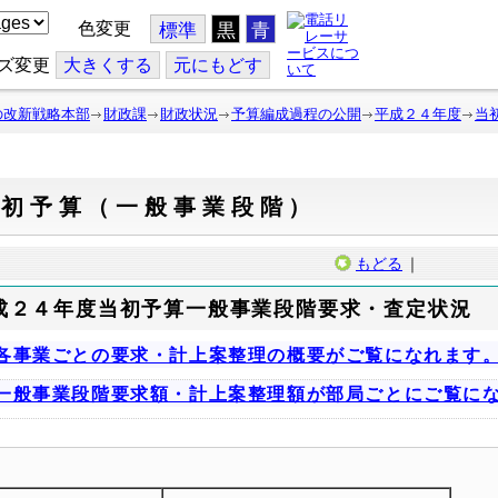
色変更
標準
黒
青
ズ変更
大
きくする
元
にもどす
の改新戦略本部
財政課
財政状況
予算編成過程の公開
平成２４年度
当
当初予算（一般事業段階）
もどる
｜
成２４年度当初予算一般事業段階要求・査定状況
各事業ごとの要求・計上案整理の概要がご覧になれます
一般事業段階要求額・計上案整理額が部局ごとにご覧にな