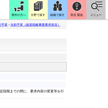
県外の方へ
分野で探す
組織で探す
防災 緊急
メニュー
初予算
当初予算（政策戦略事業要求状況）
定段階までの間に、要求内容の変更等を行