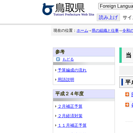
こ
の
ペ
ー
読み上げ
サイ
ジ
を
翻
現在の位置：
ホーム
県の組織と仕事
令和
訳
す
る
参考
もどる
予算編成の流れ
用語説明
平
平成２４年度
２月補正予算
２月経済対策
１１月補正予算