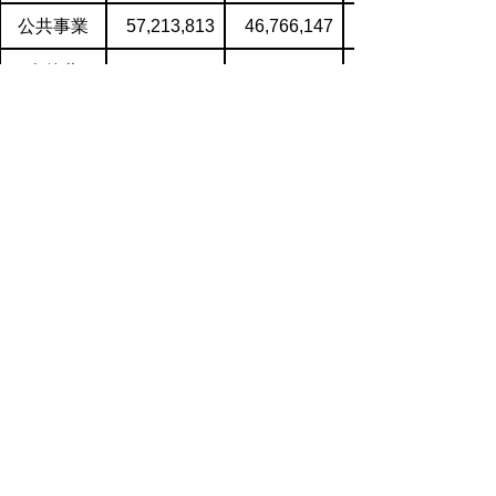
公共事業
57,213,813
46,766,147
人件費
89,150,512
89,150,512
合計
336,495,481
333,377,211
人件費要求額は、現時点では固まらない
ので、平成23年度6月補正後予算額と同
額を入れています。
平成24年度当初予算一般事業段階要求
額には、今後、政策戦略事業段階で検討
を行う要求額を含んでいません。
▲ページ上部に戻る
と
個人情報保護
|
リンクについて
|
著作権に
り
ついて
|
アクセシビリティ
ネ