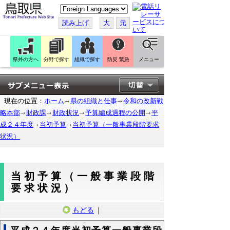
こ
の
ペ
読み上げ
大
元
ー
ジ
を
翻
訳
県外の方へ
分野で探す
組織で探す
防災 緊急
メニュー
す
る
現在の位置：
ホーム
県の組織と仕事
令和の改新戦
略本部
財政課
財政状況
予算編成過程の公開
平
成２４年度
当初予算
当初予算（一般事業段階要求
状況）
当初予算（一般事業段階
要求状況）
もどる
｜