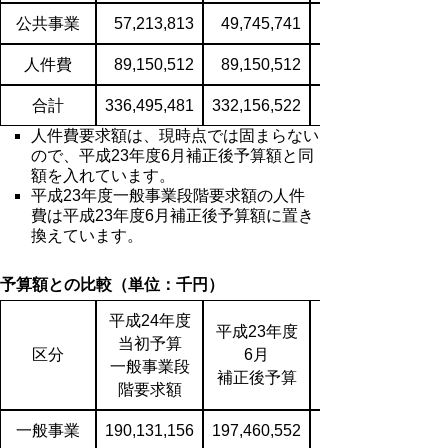
公共事業
57,213,813
49,745,741
人件費
89,150,512
89,150,512
合計
336,495,481
332,156,522
人件費要求額は、現時点では固まらない
ので、平成23年度6月補正後予算額と同
額を入れています。
平成23年度一般事業段階要求額の人件
費は平成23年度6月補正後予算額に置き
換えています。
予算額との比較（単位：千円）
平成24年度
平成23年度
当初予算
区分
6月
一般事業段
補正後予算
階要求額
一般事業
190,131,156
197,460,552
△7,329,396