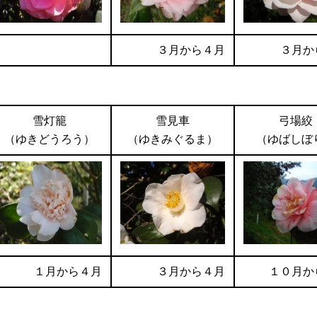
３月から４月
３月か
雪灯籠
雪見車
弓場絞
（ゆきどうろう）
（ゆきみぐるま）
（ゆばしぼ
１月から４月
３月から４月
１０月か