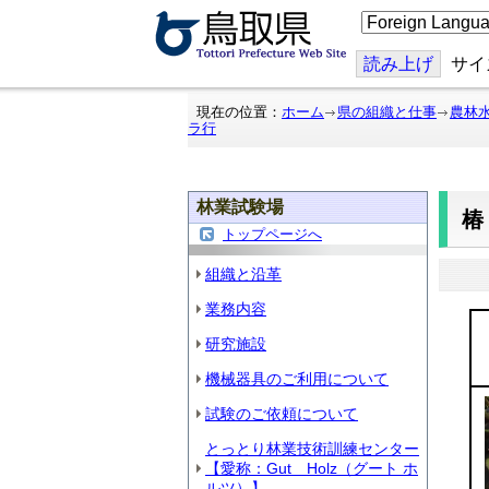
こ
の
ペ
ー
読み上げ
サイ
ジ
を
翻
現在の位置：
ホーム
県の組織と仕事
農林
訳
ラ行
す
る
林業試験場
椿
トップページへ
組織と沿革
業務内容
研究施設
機械器具のご利用について
試験のご依頼について
とっとり林業技術訓練センター
【愛称：Gut Holz（グート ホ
ルツ）】