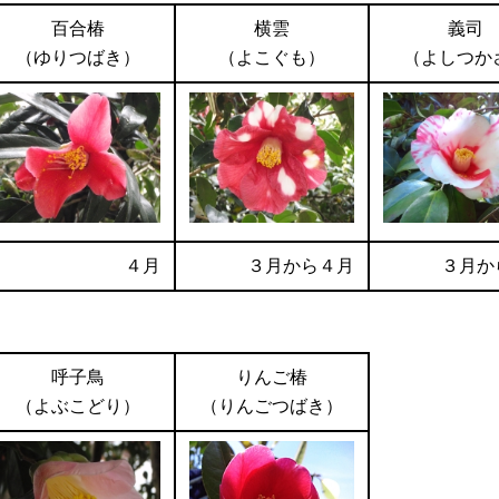
百合椿
横雲
義司
（ゆりつばき）
（よこぐも）
（よしつか
４月
３月から４月
３月か
呼子鳥
りんご椿
（よぶこどり）
（りんごつばき）