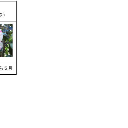
さ）
ら５月