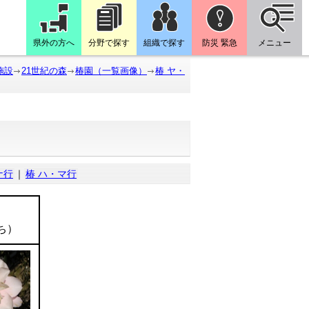
県外の方へ
分野で探す
組織で探す
防災 緊急
メニュー
施設
21世紀の森
椿園（一覧画像）
椿 ヤ・
ナ行
｜
椿 ハ・マ行
ち）