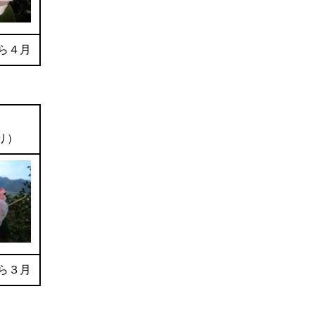
ら４月
り）
ら３月