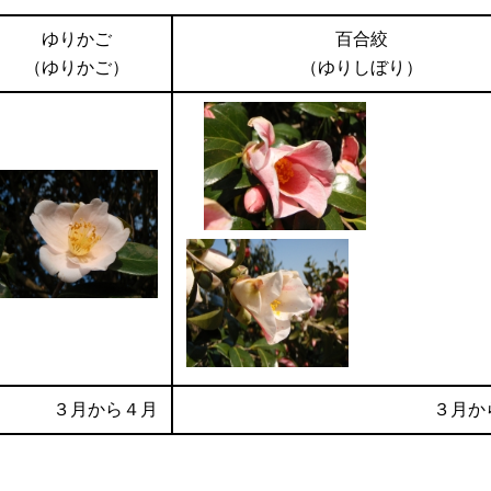
ゆりかご
百合絞
（ゆりかご）
（ゆりしぼり）
３月から４月
３月か