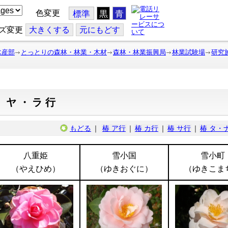
色変更
標準
黒
青
ズ変更
大
きくする
元
にもどす
水産部
とっとりの森林・林業・木材
森林・林業振興局
林業試験場
研究
 ヤ・ラ行
もどる
｜
椿 ア行
｜
椿 カ行
｜
椿 サ行
｜
椿 タ・
八重姫
雪小国
雪小町
（やえひめ）
（ゆきおぐに）
（ゆきこま