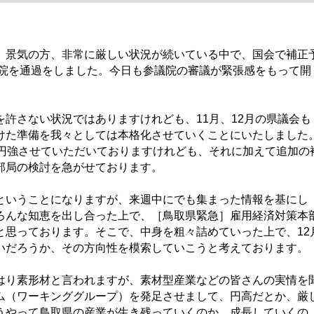
景気の方、非常に厳しい状況が続いている中で、国会で補正
議院を通過をしました。今日も参議院の審議が緊張感をもって開
許さない状況ではありますけれども、11月、12月の県議会も
けた準備を我々としては本格化させていくことにいたしました
億円強させていただいておりますけれども、それに加えて追加の
部局の検討を急がせております。
いうことになりますが、来週中にでも集まった情報を基にし
ろんな知恵を出し合った上で、［鳥取県緊急］雇用経済対策本
と思っております。そこで、中身を粗々詰めていった上で、12
いだろうか、その方向性を模索していこうと考えております。
り素形材と言われますが、素材型産業などの皆さんの実情を
ム（ワーキンググループ）を発足させまして、円高だとか、厳
うやって鳥取県の産業が生き残っていくのか、成長していくの