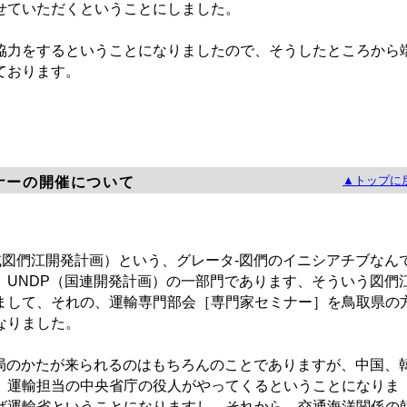
せていただくということにしました。
力をするということになりましたので、そうしたところから
ております。
▲トップに
ナーの開催について
域図們江開発計画）という、グレータ-図們のイニシアチブなん
、UNDP（国連開発計画）の一部門であります、そういう図們
まして、それの、運輸専門部会［専門家セミナー］を鳥取県の
なりました。
局のかたが来られるのはもちろんのことでありますが、中国、
、運輸担当の中央省庁の役人がやってくるということになりま
ば運輸省ということになりますし、それから、交通海洋関係の