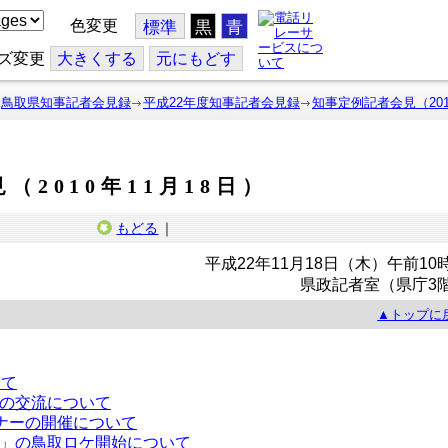
色変更
標準
黒
青
ズ変更
大
きくする
元
にもどす
鳥取県知事記者会見録
平成22年度知事記者会見録
知事定例記者会見（201
（2010年11月18日）
もどる
｜
平成22年11月18日（木）午前10
県政記者室（県庁3
▲トップに
いて
の交流について
ミナーの開催について
」の鳥取ロケ開始について