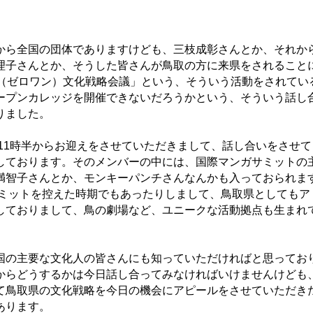
ら全国の団体でありますけども、三枝成彰さんとか、それか
理子さんとか、そうした皆さんが鳥取の方に来県をされること
1（ゼロワン）文化戦略会議」という、そういう活動をされてい
ープンカレッジを開催できないだろうかという、そういう話し
りました。
11時半からお迎えをさせていただきまして、話し合いをさせて
しております。そのメンバーの中には、国際マンガサミットの
満智子さんとか、モンキーパンチさんなんかも入っておられま
サミットを控えた時期でもあったりしまして、鳥取県としてもア
しておりまして、鳥の劇場など、ユニークな活動拠点も生まれ
の主要な文化人の皆さんにも知っていただければと思ってお
からどうするかは今日話し合ってみなければいけませんけども
て鳥取県の文化戦略を今日の機会にアピールをさせていただき
あります。