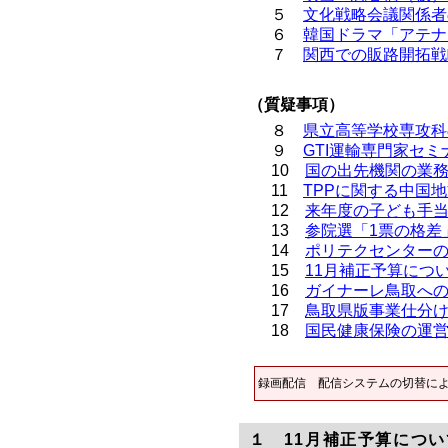
５
文化戦略会議関係者
６
韓国ドラマ「アテナ
７
関西での販路開拓戦
（質疑事項）
８
県立高等学校専攻科
９
GTI運輸専門家セ
10
国の出先機関の業
11
TPPに関する中国
12
来年度の子ども手
13
参院選「1票の格差
14
ポリテクセンターの
15
11月補正予算につ
16
ガイナーレ鳥取へ
17
鳥取県版事業仕分
18
国民健康保険の運
録画配信
配信システムの切替に
１ 11月補正予算につい