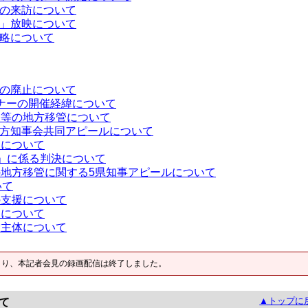
の来訪について
」放映について
略について
の廃止について
ミナーの開催経緯について
務等の地方移管について
地方知事会共同アピールについて
当について
」に係る判決について
地方移管に関する5県知事アピールについて
いて
の支援について
けについて
営主体について
より、本記者会見の録画配信は終了しました。
▲トップに
て