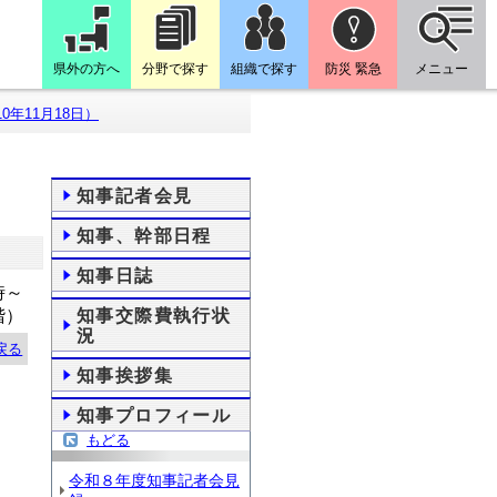
県外の方へ
分野で探す
組織で探す
防災 緊急
メニュー
0年11月18日）
知事記者会見
知事、幹部日程
知事日誌
時～
階）
知事交際費執行状
況
戻る
知事挨拶集
知事プロフィール
もどる
令和８年度知事記者会見