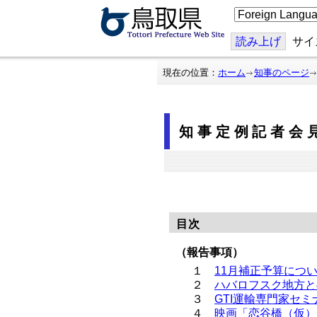
こ
の
ペ
ー
読み上げ
サイ
ジ
を
翻
現在の位置：
ホーム
知事のページ
訳
す
る
知事定例記者会見
目次
（報告事項）
１
11月補正予算につ
２
ハバロフスク地方と
３
GTI運輸専門家セ
４
映画「恋谷橋（仮）