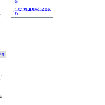
録
平成19年度知事記者会見
録
に
ま
戻る
ル
と
場
、