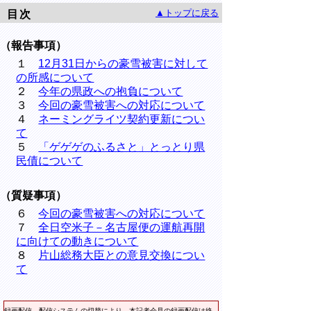
▲トップに戻る
目次
（報告事項）
１
12月31日からの豪雪被害に対して
の所感について
２
今年の県政への抱負について
３
今回の豪雪被害への対応について
４
ネーミングライツ契約更新につい
て
５
「ゲゲゲのふるさと」とっとり県
民債について
（質疑事項）
６
今回の豪雪被害への対応について
７
全日空米子－名古屋便の運航再開
に向けての動きについて
８
片山総務大臣との意見交換につい
て
録画配信
配信システムの切替により、本記者会見の録画配信は終