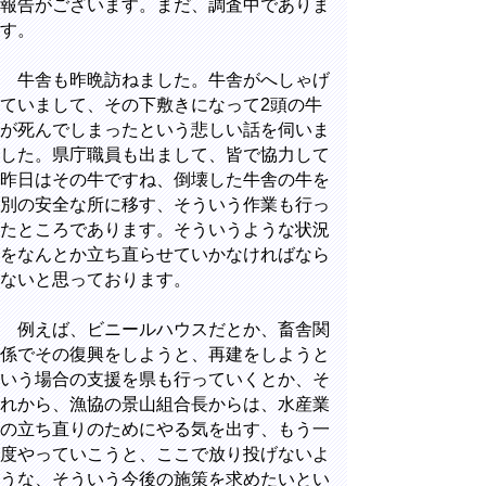
報告がございます。まだ、調査中でありま
す。
牛舎も昨晩訪ねました。牛舎がへしゃげ
ていまして、その下敷きになって2頭の牛
が死んでしまったという悲しい話を伺いま
した。県庁職員も出まして、皆で協力して
昨日はその牛ですね、倒壊した牛舎の牛を
別の安全な所に移す、そういう作業も行っ
たところであります。そういうような状況
をなんとか立ち直らせていかなければなら
ないと思っております。
例えば、ビニールハウスだとか、畜舎関
係でその復興をしようと、再建をしようと
いう場合の支援を県も行っていくとか、そ
れから、漁協の景山組合長からは、水産業
の立ち直りのためにやる気を出す、もう一
度やっていこうと、ここで放り投げないよ
うな、そういう今後の施策を求めたいとい