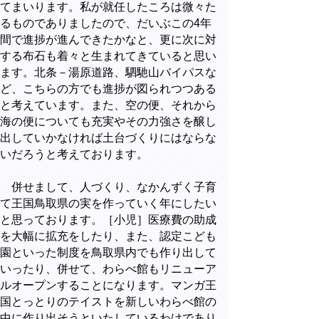
てまいります。私が就任したころは微々た
るものでありましたので、だいぶこの4年
間で進捗が進んできたかなと、更に次に対
する布石も着々と生まれてきていると思い
ます。北条－湯原道路、駟馳山バイパスな
ど、こちらの方でも進捗が図られつつある
と考えています。また、空の便、それから
海の便についても充実やその力強さを醸し
出していかなければ土台づくりにはならな
いだろうと考えております。
併せまして、人づくり、なかんずく子育
て王国鳥取県の実を作っていく年にしたい
と思っております。［小児］医療費の助成
を大幅に拡充をしたり、また、認定こども
園といった制度を鳥取県内でも作り出して
いったり、併せて、わらべ館もリニューア
ルオープンすることになります。マンガ王
国とっとりのテイストを新しいわらべ館の
中に作り出そうといたしているわけであり