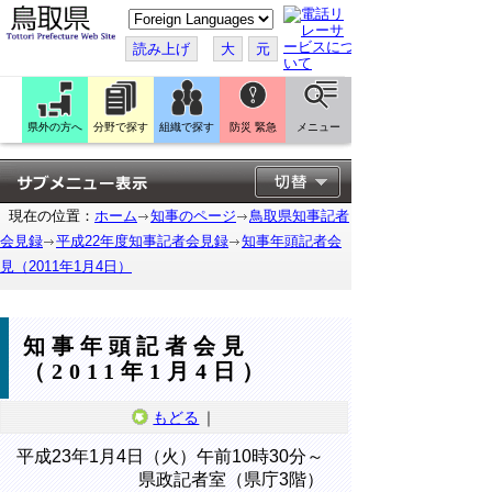
こ
の
ペ
読み上げ
大
元
ー
ジ
を
翻
訳
県外の方へ
分野で探す
組織で探す
防災 緊急
メニュー
す
る
現在の位置：
ホーム
知事のページ
鳥取県知事記者
会見録
平成22年度知事記者会見録
知事年頭記者会
見（2011年1月4日）
知事年頭記者会見
（2011年1月4日）
もどる
｜
平成23年1月4日（火）午前10時30分～
県政記者室（県庁3階）