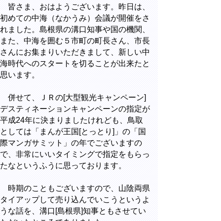
皆さま、おはようございます。昨日は、
初めての中海（なかうみ）会議が開催をさ
れました。島根県の溝口知事や国の機関、
また、中海を囲む５市町の町長さん、市長
さんにお集まりいただきまして、新しい中
海時代へのスタートを切ることが出来たと
思います。
併せて、ＪＲの[大型観光キャンペーン]
デスティネーションキャンペーンの指定が
平成24年に決まりましたけれども、鳥取
としては「まんが王国[とっとり]」の「国
際マンガサミット」の年でございますの
で、非常にいいタイミングで指定をもらっ
たなというふうに思っております。
時期のこともございますので、山陰両県
タイアップして売り込んでいこうというよ
うな話を、溝口[島根県]知事ともさせてい