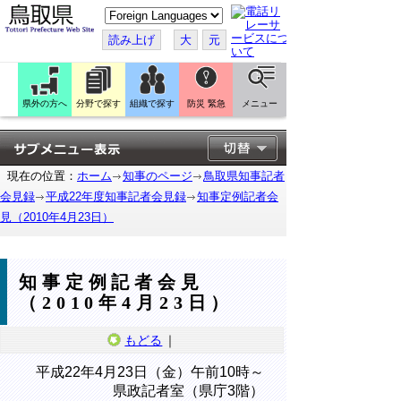
こ
の
ペ
読み上げ
大
元
ー
ジ
を
翻
訳
県外の方へ
分野で探す
組織で探す
防災 緊急
メニュー
す
る
現在の位置：
ホーム
知事のページ
鳥取県知事記者
会見録
平成22年度知事記者会見録
知事定例記者会
見（2010年4月23日）
知事定例記者会見
（2010年4月23日）
もどる
｜
平成22年4月23日（金）午前10時～
県政記者室（県庁3階）