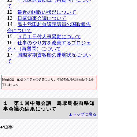
て
12
最近の国政の状況について
13
日露知事会議について
14
民主党田村参議院議員の国政報告
会について
15
５月１日付人事異動について
16
仕事のやり方を改善するプロジェ
クト（再質問）について
17
国際定期貨客船の運航状況につい
て
録画配信
配信システムの切替により、本記者会見の録画配信は終
了しました。
１ 第１回中海会議 鳥取島根両県知
事会議の結果について
▲トップに戻る
●知事