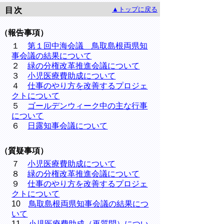
▲トップに戻る
目次
（報告事項）
１
第１回中海会議 鳥取島根両県知
事会議の結果について
２
緑の分権改革推進会議について
３
小児医療費助成について
４
仕事のやり方を改善するプロジェ
クトについて
５
ゴールデンウィーク中の主な行事
について
６
日露知事会議について
（質疑事項）
７
小児医療費助成について
８
緑の分権改革推進会議について
９
仕事のやり方を改善するプロジェ
クトについて
10
鳥取島根両県知事会議の結果につ
いて
11
小児医療費助成（再質問）につい