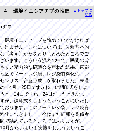
▲トップに
４ 環境イニシアチブの推進
戻る
●知事
環境イニシアチブを進めていかなければ
いけません。これについては、先般基本的
な〔考え〕かたをとりまとめたところでご
ざいます。こういう流れの中で、民間の皆
さまと精力的な協議会を重ねた結果、東部
地区でノー・レジ袋、レジ袋有料化のコン
センサス〔合意形成〕が取れました。来週
の〔4月〕25日ですかね、に調印式をしよ
うと。24日ですね、24日だったと思いま
すが、調印式をしようということにいたし
ております。このノー・レジ袋、レジ袋有
料化につきまして、今はまだ細部を関係者
間で詰めているところではありますが、
10月からいよいよ実施をしようというこ