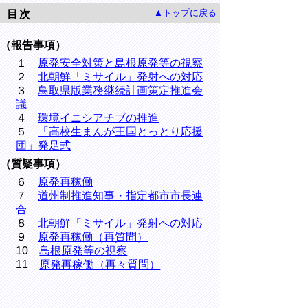
▲トップに戻る
目次
（報告事項）
１
原発安全対策と島根原発等の視察
２
北朝鮮「ミサイル」発射への対応
３
鳥取県版業務継続計画策定推進会
議
４
環境イニシアチブの推進
５
「高校生まんが王国とっとり応援
団」発足式
（質疑事項）
６
原発再稼働
７
道州制推進知事・指定都市市長連
合
８
北朝鮮「ミサイル」発射への対応
９
原発再稼働（再質問）
10
島根原発等の視察
11
原発再稼働（再々質問）