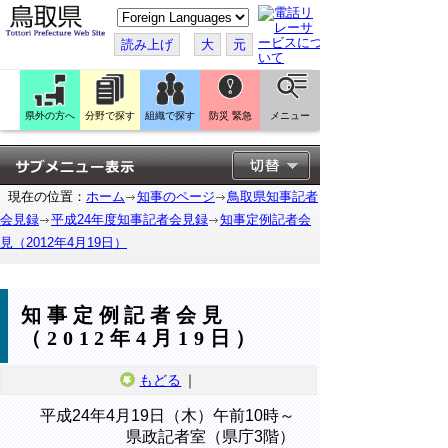
こ
の
ペ
読み上げ
大
元
ー
ジ
を
翻
訳
県外の方へ
分野で探す
組織で探す
防災 緊急
メニュー
す
る
現在の位置：
ホーム
知事のページ
鳥取県知事記者
会見録
平成24年度知事記者会見録
知事定例記者会
見（2012年4月19日）
知事定例記者会見
（2012年4月19日）
もどる
｜
平成24年4月19日（木）午前10時～
県政記者室（県庁3階）