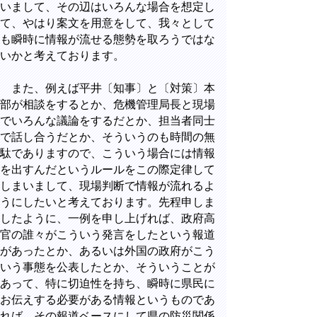
いまして、その辺はいろんな場合を想定し
て、やはり案文を用意をして、我々として
も瞬時に情報が流せる態勢を取ろうではな
いかと考えております。
また、例えば平井〔知事〕と〔対策〕本
部が相談をするとか、危機管理局長と現場
でいろんな議論をするだとか、担当者同士
で話し合うだとか、そういうのも時間の無
駄でありますので、こういう場合には情報
を出すんだというルールをこの際定律して
しまいまして、現場判断で情報が流れるよ
うにしたいと考えております。先程申しま
したように、一例を申し上げれば、政府高
官の誰々がこういう発言をしたという報道
があったとか、あるいは外国の政府がこう
いう事態を公表したとか、そういうことが
あって、特に切迫性を持ち、瞬時に県民に
お伝えする必要がある情報というものであ
れば、その報道ベースにして県の防災関係