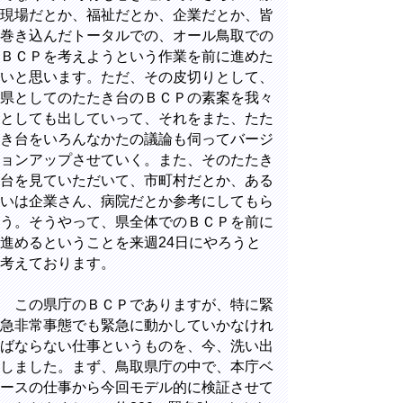
現場だとか、福祉だとか、企業だとか、皆
巻き込んだトータルでの、オール鳥取での
ＢＣＰを考えようという作業を前に進めた
いと思います。ただ、その皮切りとして、
県としてのたたき台のＢＣＰの素案を我々
としても出していって、それをまた、たた
き台をいろんなかたの議論も伺ってバージ
ョンアップさせていく。また、そのたたき
台を見ていただいて、市町村だとか、ある
いは企業さん、病院だとか参考にしてもら
う。そうやって、県全体でのＢＣＰを前に
進めるということを来週24日にやろうと
考えております。
この県庁のＢＣＰでありますが、特に緊
急非常事態でも緊急に動かしていかなけれ
ばならない仕事というものを、今、洗い出
しました。まず、鳥取県庁の中で、本庁ベ
ースの仕事から今回モデル的に検証させて