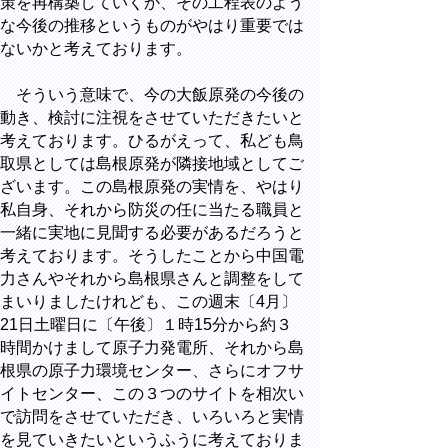
策を再構築していくか、その工程表のよう
な今後の推移というものがやはり重要では
ないかと考えております。
そういう意味で、今の大飯原発の今後の
動き、検討に注視をさせていただきたいと
考えております。ひるがえって、私ども鳥
取県としては島根原発が隣接地域としてご
ざいます。この島根原発の実情を、やはり
私自身、それから防災の任に当たる職員と
一緒に実地に見聞する必要があるだろうと
考えております。そうしたことから中国電
力さんやそれから島根県さんと調整をして
まいりましたけれども、この週末〔4月〕
21日土曜日に〔午後〕１時15分から約３
時間かけまして原子力発電所、それから島
根県の原子力環境センター、さらにオフサ
イトセンター、この３つのサイトを相次い
で訪問をさせていただき、いろいろと実情
を見ていきたいというふうに考えておりま