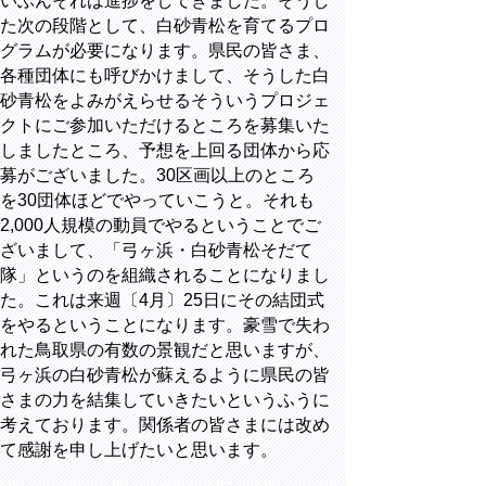
いぶんそれは進捗をしてきました。そうし
た次の段階として、白砂青松を育てるプロ
グラムが必要になります。県民の皆さま、
各種団体にも呼びかけまして、そうした白
砂青松をよみがえらせるそういうプロジェ
クトにご参加いただけるところを募集いた
しましたところ、予想を上回る団体から応
募がございました。30区画以上のところ
を30団体ほどでやっていこうと。それも
2,000人規模の動員でやるということでご
ざいまして、「弓ヶ浜・白砂青松そだて
隊」というのを組織されることになりまし
た。これは来週〔4月〕25日にその結団式
をやるということになります。豪雪で失わ
れた鳥取県の有数の景観だと思いますが、
弓ヶ浜の白砂青松が蘇えるように県民の皆
さまの力を結集していきたいというふうに
考えております。関係者の皆さまには改め
て感謝を申し上げたいと思います。