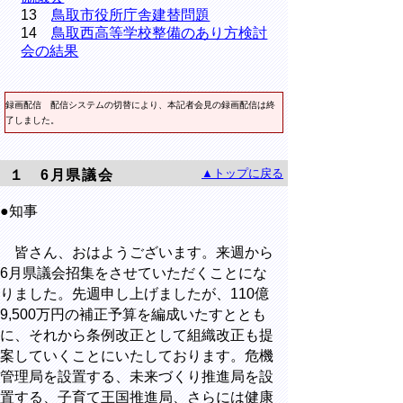
13
鳥取市役所庁舎建替問題
14
鳥取西高等学校整備のあり方検討
会の結果
録画配信
配信システムの切替により、本記者会見の録画配信は終
了しました。
▲トップに戻る
１ 6月県議会
●知事
皆さん、おはようございます。来週から
6月県議会招集をさせていただくことにな
りました。先週申し上げましたが、110億
9,500万円の補正予算を編成いたすととも
に、それから条例改正として組織改正も提
案していくことにいたしております。危機
管理局を設置する、未来づくり推進局を設
置する、子育て王国推進局、さらには健康