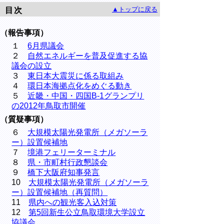
▲トップに戻る
目次
（報告事項）
１
6月県議会
２
自然エネルギーを普及促進する協
議会の設立
３
東日本大震災に係る取組み
４
環日本海拠点化をめぐる動き
５
近畿・中国・四国B-1グランプリ
の2012年鳥取市開催
（質疑事項）
６
大規模太陽光発電所（メガソーラ
ー）設置候補地
７
境港フェリーターミナル
８
県・市町村行政懇談会
９
橋下大阪府知事発言
10
大規模太陽光発電所（メガソーラ
ー）設置候補地（再質問）
11
県内への観光客入込対策
12
第5回新生公立鳥取環境大学設立
協議会