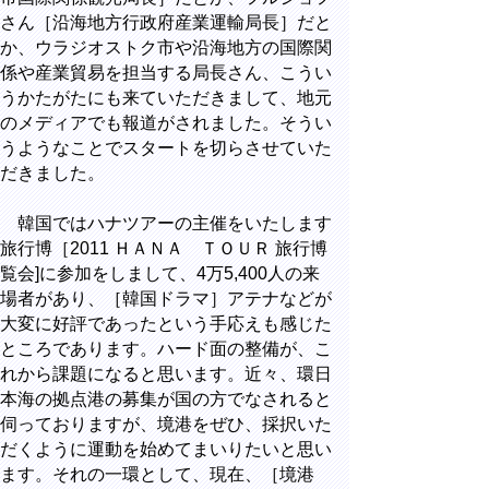
さん［沿海地方行政府産業運輸局長］だと
か、ウラジオストク市や沿海地方の国際関
係や産業貿易を担当する局長さん、こうい
うかたがたにも来ていただきまして、地元
のメディアでも報道がされました。そうい
うようなことでスタートを切らさせていた
だきました。
韓国ではハナツアーの主催をいたします
旅行博［2011 ＨＡＮＡ ＴＯＵＲ 旅行博
覧会]に参加をしまして、4万5,400人の来
場者があり、［韓国ドラマ］アテナなどが
大変に好評であったという手応えも感じた
ところであります。ハード面の整備が、こ
れから課題になると思います。近々、環日
本海の拠点港の募集が国の方でなされると
伺っておりますが、境港をぜひ、採択いた
だくように運動を始めてまいりたいと思い
ます。それの一環として、現在、［境港