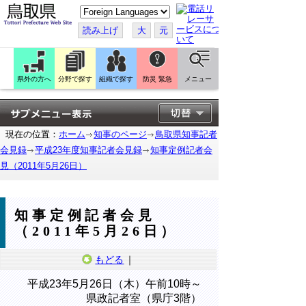
こ
の
ペ
読み上げ
大
元
ー
ジ
を
翻
訳
県外の方へ
分野で探す
組織で探す
防災 緊急
メニュー
す
る
現在の位置：
ホーム
知事のページ
鳥取県知事記者
会見録
平成23年度知事記者会見録
知事定例記者会
見（2011年5月26日）
知事定例記者会見
（2011年5月26日）
もどる
｜
平成23年5月26日（木）午前10時～
県政記者室（県庁3階）