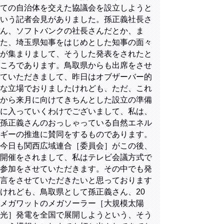
ての自治体を交えた協議会を設立しようと
いう記者会見がありました。孫正義社長さ
ん、ソフトバンクの社長さんだとか、ま
た、埼玉県知事をはじめとした知事の面々
が集まりまして、そうした発表をされたと
ころであります。鳥取県からも出席をさせ
ていただきまして、昨日はオブザーバー的
な立場でおりましたけれども、ただ、これ
から来月に向けてきちんとした設立の準備
に入っていくわけでございまして、私は、
孫正義さんのおっしゃっている自然エネル
ギーの推進に賛同をするものであります。
今日も関西広域連合［委員会］がこの後、
開催をされまして、私はテレビ会議方式で
参加をさせていただきます。その中でも発
言をさせていただきたいと思っております
けれども、鳥取県として孫正義さん、20
メガワットのメガソーラー［大規模太陽
光］発電を全国で展開しようという、そう