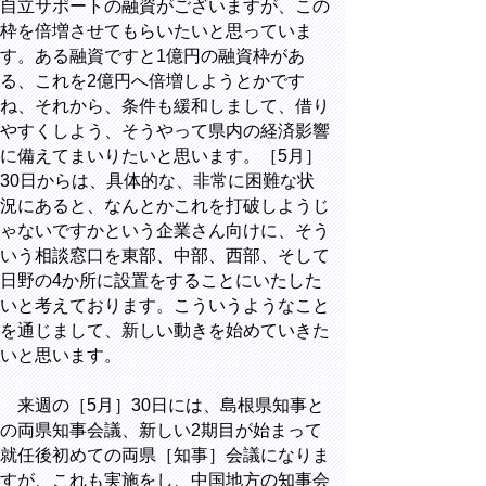
自立サポートの融資がございますが、この
枠を倍増させてもらいたいと思っていま
す。ある融資ですと1億円の融資枠があ
る、これを2億円へ倍増しようとかです
ね、それから、条件も緩和しまして、借り
やすくしよう、そうやって県内の経済影響
に備えてまいりたいと思います。［5月］
30日からは、具体的な、非常に困難な状
況にあると、なんとかこれを打破しようじ
ゃないですかという企業さん向けに、そう
いう相談窓口を東部、中部、西部、そして
日野の4か所に設置をすることにいたした
いと考えております。こういうようなこと
を通じまして、新しい動きを始めていきた
いと思います。
来週の［5月］30日には、島根県知事と
の両県知事会議、新しい2期目が始まって
就任後初めての両県［知事］会議になりま
すが、これも実施をし、中国地方の知事会