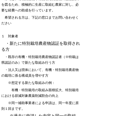
を図るため、積極的に生産に取組む農家に対し、必
要な経費への助成を行っています。
希望される方は、下記の窓口までお問い合わせく
ださい
１ 対象者
・新たに特別栽培農産物認証を取得され
る方
・既存の有機・特別栽培農産物認証者（※特栽は
県認証のみ）で新たな取組み行う方
・法人又は団体において、有機・特別栽培農産物
の栽培に係る構成員を増やす方
※想定する新たな取組みの例：
有機・特別栽培の取組み面積拡大、特別栽培
における節減対象農薬削減割合の向上
※同一補助事業者による申請は、同一年度に原
則１回まです。
※過去に申請した内容と同一の取組