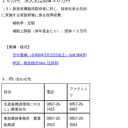
１０万円、法人又は団体３０万円
（３）新規有機栽培取得者に対し、技術伝承を目的
に実施する実践研修に係る指導経費
補助率：定額
補助上限額（単年度あたり）：団体７２万円
【要綱・様式】
交付要綱（令和6年3月22日改正）(pdf:86KB)
申請・報告様式(doc:111KB)
３．問い合わせ先
ファクシミ
担当
電話
リ
生産振興課環境にやさ
0857-26-
0857-26-
しい農業担当
7415
8497
東部農林事務所 農業
0857-20-
0857-20-
振興課
3553
3561