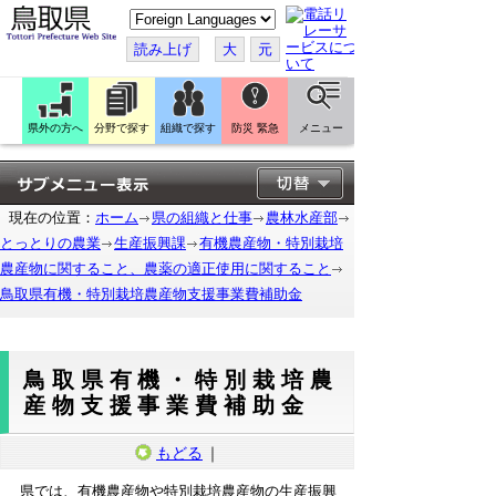
こ
の
ペ
読み上げ
大
元
ー
ジ
を
翻
訳
県外の方へ
分野で探す
組織で探す
防災 緊急
メニュー
す
る
現在の位置：
ホーム
県の組織と仕事
農林水産部
とっとりの農業
生産振興課
有機農産物・特別栽培
農産物に関すること、農薬の適正使用に関すること
鳥取県有機・特別栽培農産物支援事業費補助金
鳥取県有機・特別栽培農
産物支援事業費補助金
もどる
｜
県では、有機農産物や特別栽培農産物の生産振興