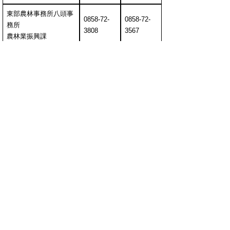
東部農林事務所八頭事
0858-72-
0858-72-
務所
3808
3567
農林業振興課
中部総合事務所農林
0858-23-
0858-23-
局 農業振興課
3165
3134
西部総合事務所農林
0859-31-
0859-34-
局 農林業振興課
9643
1083
西部総合事務所日野振
興センター
0859-72-
0859-72-
日野振興局 農林業振
2004
2011
興課
＜お問い合せ先＞
鳥取県生産振興課 環境にやさしい農業担当
電話
0857-26-7415