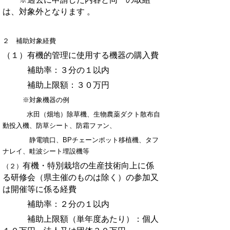
は、対象外となります
。
２ 補助対象経費
（１）
有機的管理に使用する機器の購入費
補助率：３分の１以内
補助上限額：３０万円
※対象機器の例
水田（畑地）除草機、生物農薬ダクト散布自
動投入機、防草シート、防霜ファン、
静電噴口、BPチェーンポット移植機、タフ
ナレイ、畦波シート埋設機等
有機・特別栽培の生産技術向上に係
（２）
る研修会（県主催のものは除く）
の参加又
は開催等に係る経費
補助率：２分の１以内
補助上限額（単年度あたり）：個人