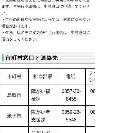
ます。再発行申請書は、申請窓口に申請してくださ
い。
・世帯の所得や疾病等によっては、対象にならない
場合があります。
・住所、氏名等に変更が生じた場合は、申請窓口に
届出をしてください。
市町村窓口と連絡先
ファクシ
市町村
担当部署
電話
ミリ
障がい福
0857-30-
0857-20-
鳥取市
祉課
8455
3907
障がい者
0859-23-
0859-23-
米子市
支援課
5548
5393
こども家