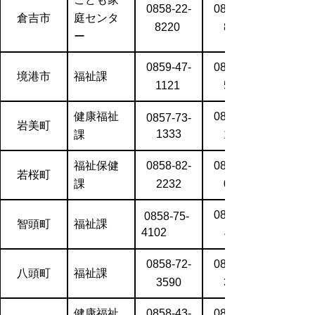
0858-22-
0858-22-
倉吉市
庭センタ
8220
8135
ー
0859-47-
0859-42-
境港市
福祉課
1121
5987
健康福祉
0857-73-
0857-73-
岩美町
1333
課
1344
福祉保健
0858-82-
0858-82-
若桜町
課
2232
0134
0858-75-
0858-75-
智頭町
福祉課
4102
4110
0858-72-
0858-72-
八頭町
福祉課
3590
3565
健康福祉
0858-43-
0858-43-