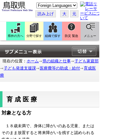
こ
の
ペ
読み上げ
大
元
ー
ジ
を
翻
訳
県外の方へ
分野で探す
組織で探す
防災 緊急
メニュー
す
る
現在の位置：
ホーム
県の組織と仕事
子ども家庭部
子ども発達支援課
医療費等の助成・給付
育成医
療
育成医療
対象となる方
１８歳未満で、身体に障がいのある児童、または
そのまま放置すると将来障がいを残すと認められる