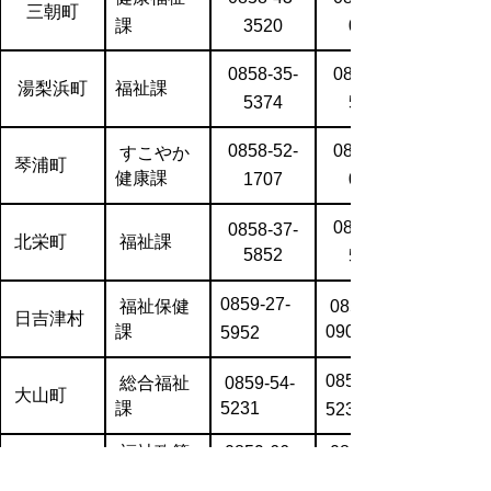
三朝町
課
3520
0647
0858-35-
0858-35-
湯梨浜町
福祉課
5374
5376
0858-52-
0858-49-
すこやか
琴浦町
健康課
1707
0000
0858-37-
0858-37-
北栄町
福祉課
5852
5339
0859-27-
福祉保健
0859-27-
日吉津村
課
0903
5952
0859-54-
総合福祉
0859-54-
大山町
課
5231
5235
福祉政策
0859-66-
0859-66-
南部町
課
5522
5523