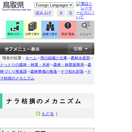
こ
の
ペ
読み上げ
大
元
ー
ジ
を
翻
訳
県外の方へ
分野で探す
組織で探す
防災 緊急
メニュー
す
る
現在の位置：
ホーム
県の組織と仕事
農林水産部
とっとりの森林・林業・木材
森林・林業振興局
森
林づくり推進課
森林整備の推進
ナラ枯れ対策
ナ
ラ枯損のメカニズム
ナラ枯損のメカニズム
もどる
｜