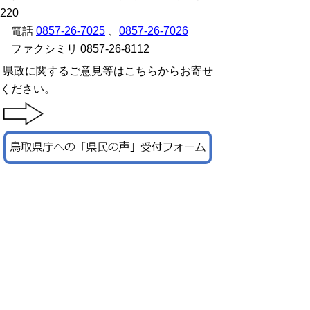
220
電話
0857-26-7025
、
0857-26-7026
ファクシミリ 0857-26-8112
県政に関するご意見等はこちらからお寄せ
ください。
▲ページ上部に戻る
と
個人情報保護
|
リンクについて
|
著作権に
り
ついて
|
アクセシビリティ
ネ
鳥取県 地域社会振興部 県民課
ッ
住所 〒680-8570