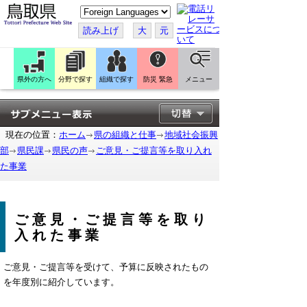
こ
の
ペ
読み上げ
大
元
ー
ジ
を
翻
訳
県外の方へ
分野で探す
組織で探す
防災 緊急
メニュー
す
る
現在の位置：
ホーム
県の組織と仕事
地域社会振興
部
県民課
県民の声
ご意見・ご提言等を取り入れ
た事業
ご意見・ご提言等を取り
入れた事業
ご意見・ご提言等を受けて、予算に反映されたもの
を年度別に紹介しています。