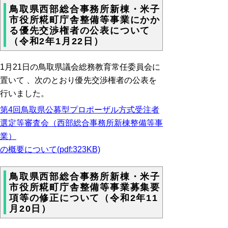
鳥取県西部総合事務所新棟・米子
市役所糀町庁舎整備等事業にかか
る優先交渉権者の公表について
（令和2年1月22日）
1月21日の鳥取県議会総務教育常任委員会に
置いて 、次のとおり優先交渉権者の公表を
行いました。
第4回鳥取県公募型プロポーザル方式受注者
選定等審査会（西部総合事務所新棟整備等事
業）
の概要について(pdf:323KB)
鳥取県西部総合事務所新棟・米子
市役所糀町庁舎整備等事業募集要
項等の修正について（令和2年11
月20日）