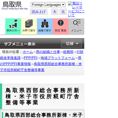
こ
の
ペ
読み上げ
大
元
ー
ジ
を
翻
訳
県外の方へ
分野で探す
組織で探す
防災 緊急
メニュー
す
る
現在の位置：
ホーム
県の組織と仕事
総務部
行財
政改革推進課
PPP/PFI
地域プラットフォーム
県
のPPP/PFI事業情報
鳥取県西部総合事務所新棟・米
子市役所糀町庁舎整備等事業
鳥取県西部総合事務所新
棟・米子市役所糀町庁舎
整備等事業
鳥取県西部総合事務所新棟・米子