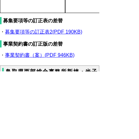
募集要項等の訂正表の差替
・
募集要項等の訂正表2(PDF 190KB)
事業契約書の訂正版の差替
・
事業契約書（案）(PDF 946KB)
鳥取県西部総合事務所新棟・米子
市役所糀町庁舎整備等事業募集要
項等の訂正について（令和2年11
月2日）
鳥取県西部総合事務所新棟・米子市役所糀町
庁舎整備等事業の募集要項等について、次の
とおり訂正します。
募集要項等の訂正表