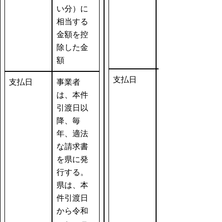
い分）に
相当する
金額を控
除した金
額
支払日
支払日
事業者
は、本件
引渡日以
降、毎
年、適法
な請求書
を県に発
行する。
県は、本
件引渡日
から令和