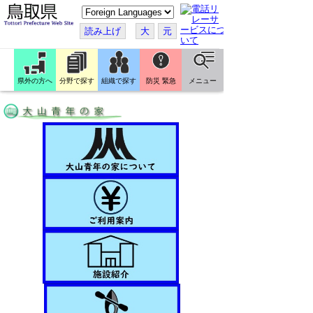
こ
の
ペ
読み上げ
大
元
ー
ジ
を
翻
訳
県外の方へ
分野で探す
組織で探す
防災 緊急
メニュー
す
る