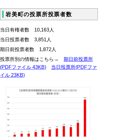
岩美町の投票所投票者数
当日有権者数 10,163人
当日投票者数 3,851人
期日前投票者数 1,872人
投票所別の情報はこちら→
期日前投票所
(PDFファイル 43KB)
当日投票所(PDFファ
イル 23KB)