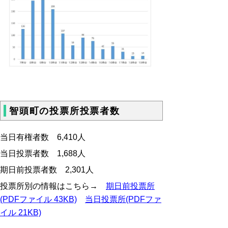
智頭町の投票所投票者数
当日有権者数 6,410人
当日投票者数 1,688人
期日前投票者数 2,301人
投票所別の情報はこちら→
期日前投票所
(PDFファイル 43KB)
当日投票所(PDFファ
イル 21KB)