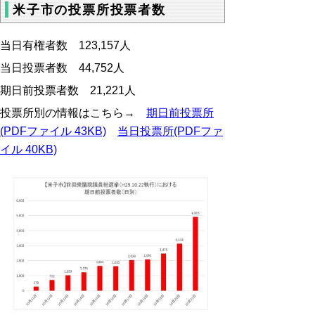
米子市の投票所投票者数
当日有権者数 123,157人
当日投票者数 44,752人
期日前投票者数 21,221人
投票所別の情報はこちら→
期日前投票所
(PDFファイル 43KB)
当日投票所(PDFファ
イル 40KB)