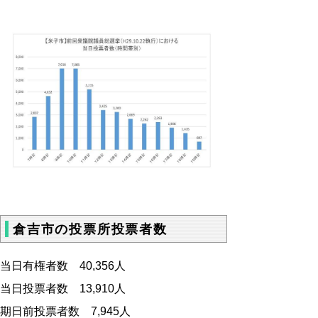
倉吉市の投票所投票者数
当日有権者数 40,356人
当日投票者数 13,910人
期日前投票者数 7,945人