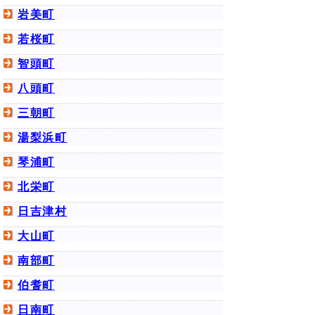
岩美町
若桜町
智頭町
八頭町
三朝町
湯梨浜町
琴浦町
北栄町
日吉津村
大山町
南部町
伯耆町
日南町