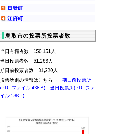
日野町
江府町
鳥取市の投票所投票者数
当日有権者数 158,151人
当日投票者数 51,263人
期日前投票者数 31,220人
投票所別の情報はこちら→
期日前投票所
(PDFファイル 43KB)
当日投票所(PDFファ
イル 58KB)