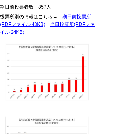
期日前投票者数 857人
投票所別の情報はこちら→
期日前投票所
(PDFファイル 43KB)
当日投票所(PDFファ
イル 24KB)