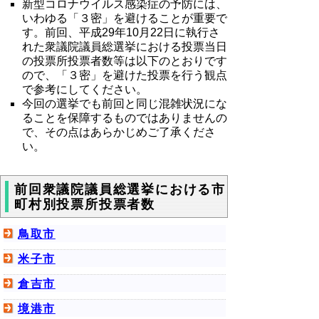
新型コロナウイルス感染症の予防には、
いわゆる「３密」を避けることが重要で
す。前回、平成29年10月22日に執行さ
れた衆議院議員総選挙における投票当日
の投票所投票者数等は以下のとおりです
ので、「３密」を避けた投票を行う観点
で参考にしてください。
今回の選挙でも前回と同じ混雑状況にな
ることを保障するものではありませんの
で、その点はあらかじめご了承くださ
い。
前回衆議院議員総選挙における市
町村別投票所投票者数
鳥取市
米子市
倉吉市
境港市