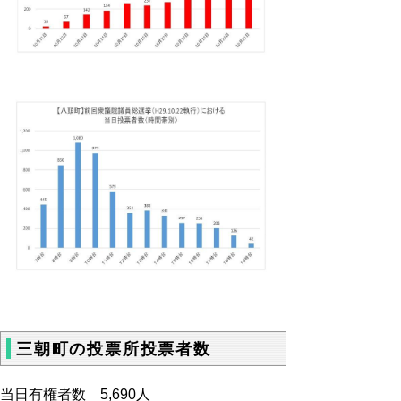
三朝町の投票所投票者数
当日有権者数 5,690人