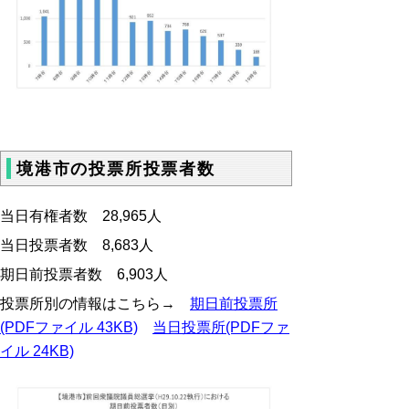
境港市の投票所投票者数
当日有権者数 28,965人
当日投票者数 8,683人
期日前投票者数 6,903人
投票所別の情報はこちら→
期日前投票所
(PDFファイル 43KB)
当日投票所(PDFファ
イル 24KB)