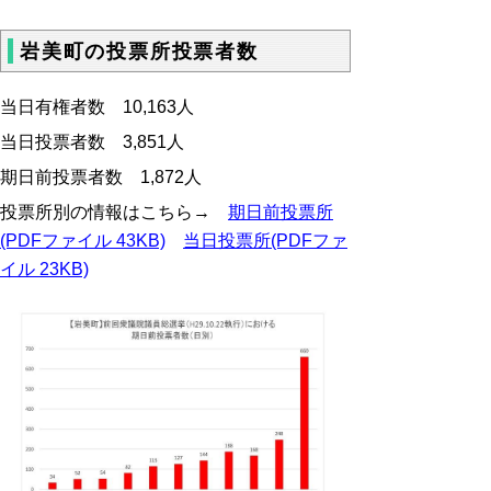
岩美町の投票所投票者数
当日有権者数 10,163人
当日投票者数 3,851人
期日前投票者数 1,872人
投票所別の情報はこちら→
期日前投票所
(PDFファイル 43KB)
当日投票所(PDFファ
イル 23KB)