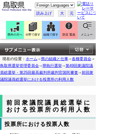
こ
の
ペ
読み上げ
大
元
ー
ジ
を
翻
訳
県外の方へ
分野で探す
組織で探す
防災 緊急
メニュー
す
る
現在の位置：
ホーム
県の組織と仕事
各種委員会
鳥取県選挙管理委員会
県執行選挙
第49回衆議院議
員総選挙・第25回最高裁判所裁判官国民審査
前回衆
議院議員総選挙における投票所の利用人数
前回衆議院議員総選挙に
おける投票所の利用人数
投票所における投票人数