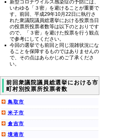
新型コロナウイルス感染症の予防には、
いわゆる「３密」を避けることが重要で
す。前回、平成29年10月22日に執行さ
れた衆議院議員総選挙における投票当日
の投票所投票者数等は以下のとおりです
ので、「３密」を避けた投票を行う観点
で参考にしてください。
今回の選挙でも前回と同じ混雑状況にな
ることを保障するものではありませんの
で、その点はあらかじめご了承くださ
い。
前回衆議院議員総選挙における市
町村別投票所投票者数
鳥取市
米子市
倉吉市
境港市