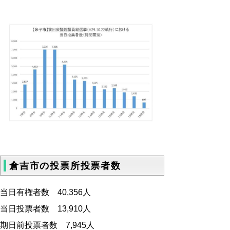
倉吉市の投票所投票者数
当日有権者数 40,356人
当日投票者数 13,910人
期日前投票者数 7,945人