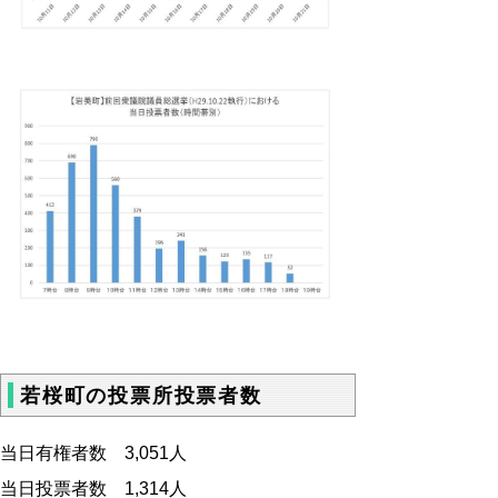
若桜町の投票所投票者数
当日有権者数 3,051人
当日投票者数 1,314人