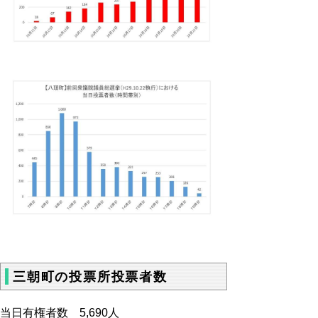
三朝町の投票所投票者数
当日有権者数 5,690人