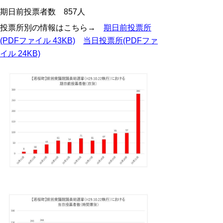
期日前投票者数 857人
投票所別の情報はこちら→
期日前投票所
(PDFファイル 43KB)
当日投票所(PDFファ
イル 24KB)