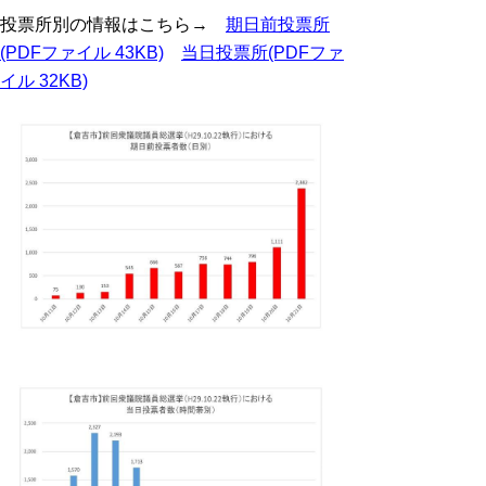
投票所別の情報はこちら→
期日前投票所
(PDFファイル 43KB)
当日投票所(PDFファ
イル 32KB)