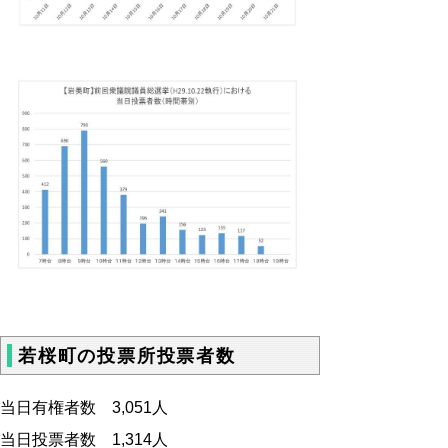
若桜町の投票所投票者数
当日有権者数 3,051人
当日投票者数 1,314人