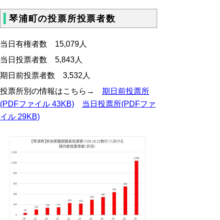
琴浦町の投票所投票者数
当日有権者数 15,079人
当日投票者数 5,843人
期日前投票者数 3,532人
投票所別の情報はこちら→
期日前投票所
(PDFファイル 43KB)
当日投票所(PDFファ
イル 29KB)