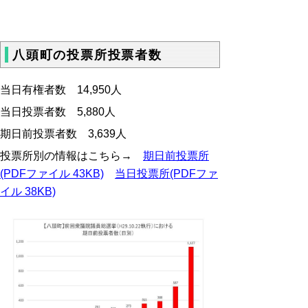
八頭町の投票所投票者数
当日有権者数 14,950人
当日投票者数 5,880人
期日前投票者数 3,639人
投票所別の情報はこちら→
期日前投票所
(PDFファイル 43KB)
当日投票所(PDFファ
イル 38KB)