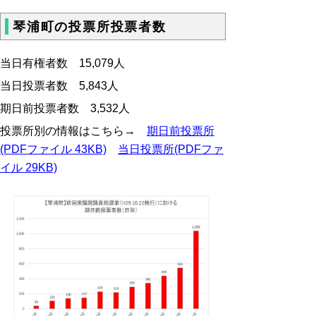
琴浦町の投票所投票者数
当日有権者数 15,079人
当日投票者数 5,843人
期日前投票者数 3,532人
投票所別の情報はこちら→
期日前投票所
(PDFファイル 43KB)
当日投票所(PDFファ
イル 29KB)