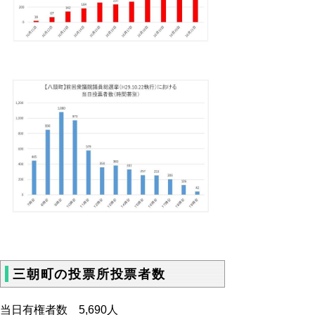
三朝町の投票所投票者数
当日有権者数 5,690人