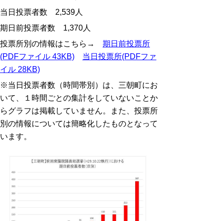
当日投票者数 2,539人
期日前投票者数 1,370人
投票所別の情報はこちら→
期日前投票所
(PDFファイル 43KB)
当日投票所(PDFファ
イル 28KB)
※当日投票者数（時間帯別）は、三朝町にお
いて、１時間ごとの集計をしていないことか
らグラフは掲載していません。また、投票所
別の情報については簡略化したものとなって
います。