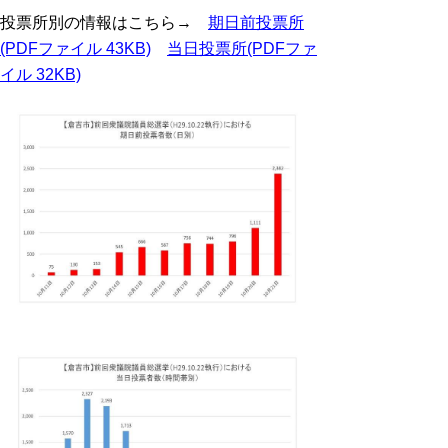
投票所別の情報はこちら→
期日前投票所
(PDFファイル 43KB)
当日投票所(PDFファ
イル 32KB)