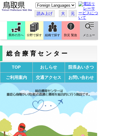
こ
の
ペ
読み上げ
大
元
ー
ジ
を
翻
訳
県外の方へ
分野で探す
組織で探す
防災 緊急
メニュー
す
る
総合療育センター
TOP
おしらせ
院長あいさつ
ご利用案内
交通アクセス
お問い合わせ