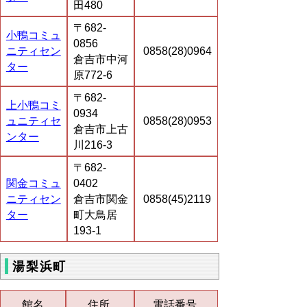
田480
〒682-
小鴨コミュ
0856
ニティセン
0858(28)0964
倉吉市中河
ター
原772-6
〒682-
上小鴨コミ
0934
ュニティセ
0858(28)0953
倉吉市上古
ンター
川216-3
〒682-
関金コミュ
0402
ニティセン
倉吉市関金
0858(45)2119
ター
町大鳥居
193-1
湯梨浜町
館名
住所
電話番号