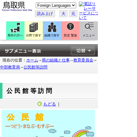
こ
の
ペ
読み上げ
大
元
ー
ジ
を
翻
訳
県外の方へ
分野で探す
組織で探す
防災 緊急
メニュー
す
る
現在の位置：
ホーム
県の組織と仕事
教育委員会
中部教育局
公民館等訪問
公民館等訪問
もどる
｜