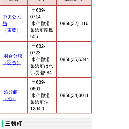
〒689-
中央公民
0714
館
東伯郡湯
0858(32)1116
（東郷）
梨浜町龍島
505
〒682-
0723
羽合分館
東伯郡湯
0858(35)5344
（羽合）
梨浜町はわ
い長瀬584
〒689-
0601
泊分館
東伯郡湯
0858(34)3011
（泊）
梨浜町泊
1204-1
三朝町