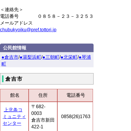
＜連絡先＞
電話番号 ０８５８－２３－３２５３
メールアドレス
chubukyoiku@pref.tottori.jp
公民館情報
●倉吉市
/
●湯梨浜町
/
●三朝町
/
●北栄町
/
●琴浦
町
倉吉市
館名
住所
電話番号
〒682-
上北条コ
0003
ミュニティ
0858(26)1763
倉吉市新田
センター
422-1