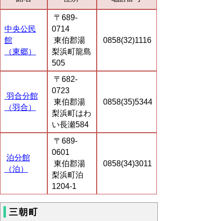
〒689-
中央公民
0714
館
東伯郡湯
0858(32)1116
（東郷）
梨浜町龍島
505
〒682-
0723
羽合分館
東伯郡湯
0858(35)5344
（羽合）
梨浜町はわ
い長瀬584
〒689-
0601
泊分館
東伯郡湯
0858(34)3011
（泊）
梨浜町泊
1204-1
三朝町