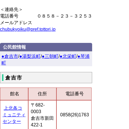
＜連絡先＞
電話番号 ０８５８－２３－３２５３
メールアドレス
chubukyoiku@pref.tottori.jp
公民館情報
●倉吉市
/
●湯梨浜町
/
●三朝町
/
●北栄町
/
●琴浦
町
倉吉市
館名
住所
電話番号
〒682-
上北条コ
0003
ミュニティ
0858(26)1763
倉吉市新田
センター
422-1