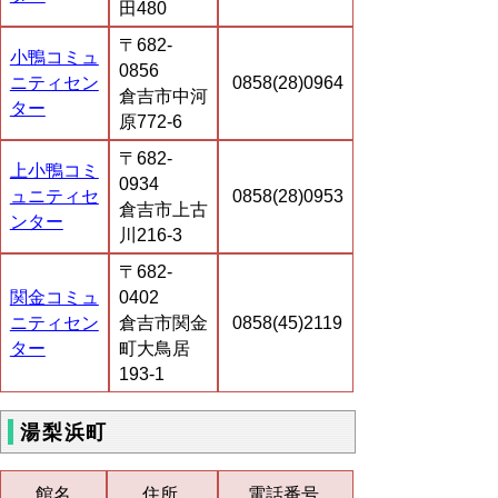
田480
〒682-
小鴨コミュ
0856
ニティセン
0858(28)0964
倉吉市中河
ター
原772-6
〒682-
上小鴨コミ
0934
ュニティセ
0858(28)0953
倉吉市上古
ンター
川216-3
〒682-
関金コミュ
0402
ニティセン
倉吉市関金
0858(45)2119
ター
町大鳥居
193-1
湯梨浜町
館名
住所
電話番号