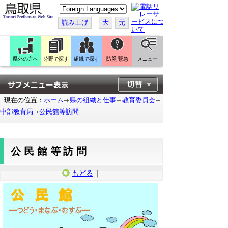
こ
の
ペ
読み上げ
大
元
ー
ジ
を
翻
訳
県外の方へ
分野で探す
組織で探す
防災 緊急
メニュー
す
る
現在の位置：
ホーム
県の組織と仕事
教育委員会
中部教育局
公民館等訪問
公民館等訪問
もどる
｜