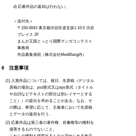
d) 応募作品の返却は行わない。
＜送付先＞
〒150-0043 東京都渋谷区道玄坂1-10-5 渋谷
プレイス 2F
まんが王国とっとり国際マンガコンテスト
事務局
作品募集係宛（株式会社MediBang内）
6 注意事項
(1) 入賞作品については、後日、生原稿（デジタル
原稿の場合は、psd形式又はeps形式（タイトル
や台詞などテキストの部分は別レイヤーとする
こと））の提出を求めることがある。なお、そ
の際は、希望に応じて、主催者において生原稿
とデータの返却を行う。
(2) 応募作品は第三者の著作権、肖像権等の権利を
侵害するものでないこと。
これらの権利を侵害するものと認められる作品