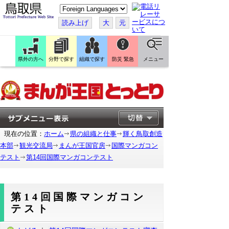
こ
の
ペ
読み上げ
大
元
ー
ジ
を
翻
訳
県外の方へ
分野で探す
組織で探す
防災 緊急
メニュー
す
る
現在の位置：
ホーム
県の組織と仕事
輝く鳥取創造
本部
観光交流局
まんが王国官房
国際マンガコン
テスト
第14回国際マンガコンテスト
第14回国際マンガコン
テスト