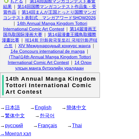
もどる
｜
第14回国際マンガコンテスト審査
結果
｜
第14回国際マンガコンテスト作品集・受
賞作品
｜
第14回まんが王国とっとり国際マンガ
コンテスト表彰式 マンガアワードSHOW2026
｜
14th Annual Manga Kingdom Tottori
International Comic Art Contest
｜
第14届漫画王
国鸟取国际漫画大赛
｜
第14屆漫畫王國鳥取國際
漫畫比賽
｜
제14회 만화왕국돗토리 국제만화콘테
스트
｜
XIV Международный конкурс манга
｜
14e Concours international de manga
｜
(Thai)14th Annual Manga Kingdom Tottori
International Comic Art Contest
｜
14 Олон
улсын манга бүтээлийн уралдаан
14th Annual Manga Kingdom
Tottori International Comic
Art Contest
→
日本語
→
English
→
簡体中文
→
繁体中文
→
한국어
→
русский
→
Français
→
Thai
→Монгол хэл