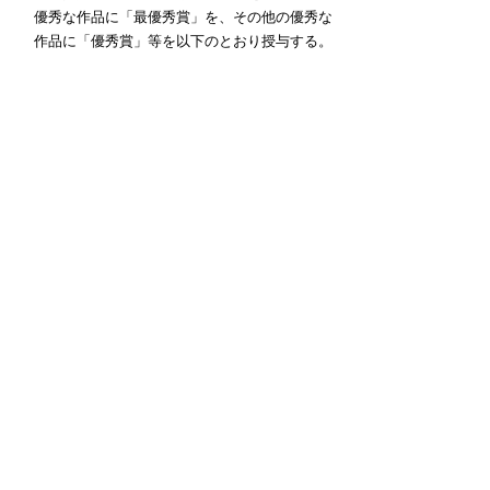
優秀な作品に「最優秀賞」を、その他の優秀な
作品に「優秀賞」等を以下のとおり授与する。
(1) 最優秀賞 1作品：賞状、賞金50万円
(2) 優秀賞 2作品：賞状、賞金10万円
(3) 審査員特別賞 3作品程度：賞状、賞金5万円
(4) U-15賞 3作品程度：賞状、記念品（3万円相
当）※15歳以下対象
９ 入賞作品の発表
2025年12月頃
なお、入賞作品以外の審査結果は原則として通
知しない。
10 授賞式
2026年2月頃、鳥取県内にて行う。 また、授賞
式にあわせて、各受賞者を鳥取県に招聘する。