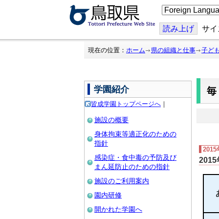
こ
の
ペ
ー
読み上げ
サイ
ジ
を
翻
現在の位置：
ホーム
県の組織と仕事
子ど
訳
す
る
学園紹介
皆成学園トップページへ
｜
施設の概要
身体拘束等適正化のための
指針
201
感染症・食中毒の予防及び
201
まん延防止のための指針
施設のご利用案内
園内研修
開かれた学園へ