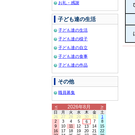
お礼・感謝
子ども達の生活
子ども達の生活
子ども達の様子
子ども達の自立
子ども達の食事
子ども達の作品
その他
職員募集
<
2026年8月
>
日
月
火
水
木
金
土
26
27
28
29
30
31
1
2
3
4
5
7
8
6
9
10
11
12
14
15
13
16
17
18
19
20
21
22