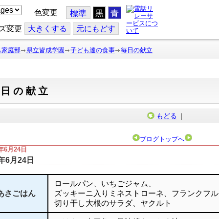
色変更
標準
黒
青
ズ変更
大
きくする
元
にもどす
も家庭部
県立皆成学園
子ども達の食事
毎日の献立
毎日の献立
もどる
｜
ブログトップへ
5年6月24日
5年6月24日
ロールパン、いちごジャム、
あさごはん
ズッキーニ入りミネストローネ、フランクフル
切り干し大根のサラダ、ヤクルト