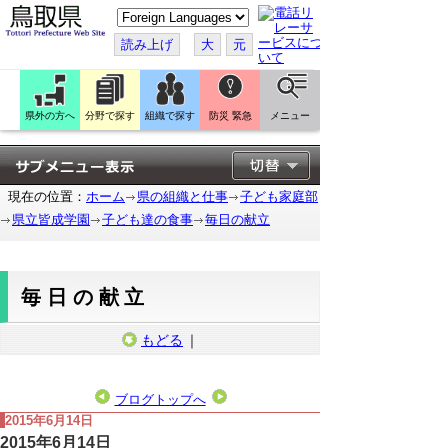
こ
の
ペ
読み上げ
大
元
ー
ジ
を
翻
訳
県外の方へ
分野で探す
組織で探す
防災 緊急
メニュー
す
る
現在の位置：
ホーム
県の組織と仕事
子ども家庭部
県立皆成学園
子ども達の食事
毎日の献立
毎日の献立
もどる
｜
ブログトップへ
2015年6月14日
2015年6月14日