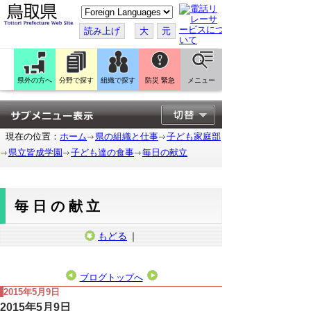
こ
の
ペ
読み上げ
大
元
ー
ジ
を
翻
訳
県外の方へ
分野で探す
組織で探す
防災 緊急
メニュー
す
る
現在の位置：
ホーム
県の組織と仕事
子ども家庭部
県立皆成学園
子ども達の食事
毎日の献立
毎日の献立
もどる
｜
ブログトップへ
2015年5月9日
2015年5月9日