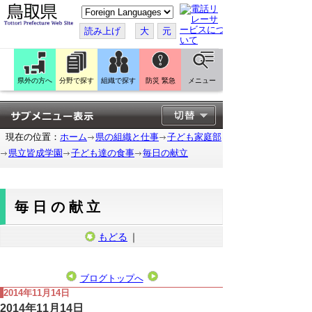
こ
の
ペ
読み上げ
大
元
ー
ジ
を
翻
訳
県外の方へ
分野で探す
組織で探す
防災 緊急
メニュー
す
る
現在の位置：
ホーム
県の組織と仕事
子ども家庭部
県立皆成学園
子ども達の食事
毎日の献立
毎日の献立
もどる
｜
ブログトップへ
2014年11月14日
2014年11月14日