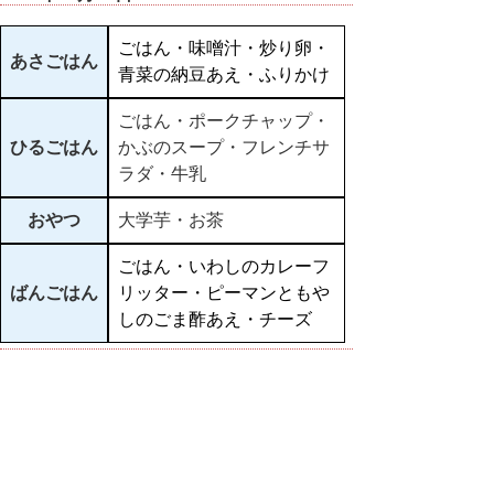
ごはん・味噌汁・炒り卵・
あさごはん
青菜の納豆あえ・ふりかけ
ごはん・ポークチャップ・
ひるごはん
かぶのスープ・フレンチサ
ラダ・牛乳
おやつ
大学芋・お茶
ごはん・いわしのカレーフ
ばんごはん
リッター・ピーマンともや
しのごま酢あえ・チーズ
▲ページ上部に戻る
と
個人情報保護
|
リンクについて
|
著作権に
り
ついて
|
アクセシビリティ